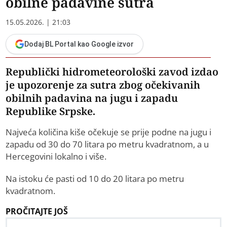
obilne padavine sutra
15.05.2026. | 21:03
Dodaj BL Portal kao Google izvor
Republički hidrometeorološki zavod izdao
je upozorenje za sutra zbog očekivanih
obilnih padavina na jugu i zapadu
Republike Srpske.
Najveća količina kiše očekuje se prije podne na jugu i
zapadu od 30 do 70 litara po metru kvadratnom, a u
Hercegovini lokalno i više.
Na istoku će pasti od 10 do 20 litara po metru
kvadratnom.
PROČITAJTE JOŠ