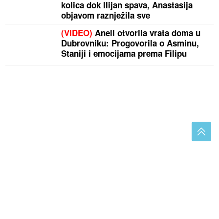
kolica dok Ilijan spava, Anastasija
objavom raznježila sve
(VIDEO)
Aneli otvorila vrata doma u
Dubrovniku: Progovorila o Asminu,
Staniji i emocijama prema Filipu
Ramiz Salkić ulazi u trku za predsjednika Republike
Srpske kao kandidat SDA
BOMBA POD AUTOMOBILOM