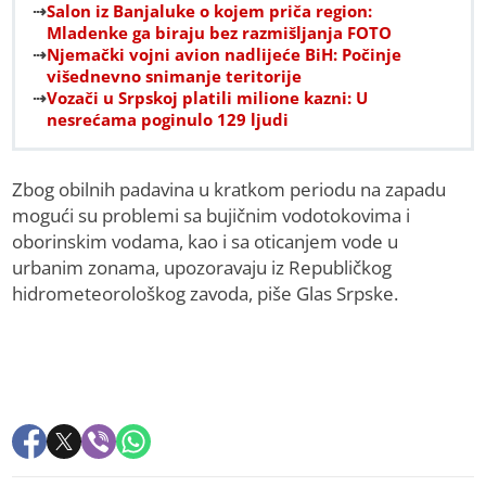
Salon iz Banjaluke o kojem priča region:
Mladenke ga biraju bez razmišljanja FOTO
Njemački vojni avion nadlijeće BiH: Počinje
višednevno snimanje teritorije
Vozači u Srpskoj platili milione kazni: U
nesrećama poginulo 129 ljudi
Zbog obilnih padavina u kratkom periodu na zapadu
mogući su problemi sa bujičnim vodotokovima i
oborinskim vodama, kao i sa oticanjem vode u
urbanim zonama, upozoravaju iz Republičkog
hidrometeorološkog zavoda, piše Glas Srpske.