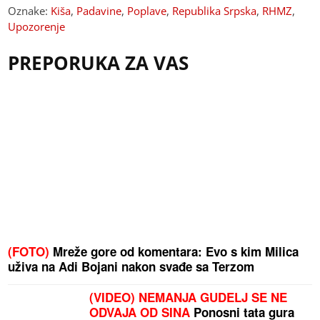
Oznake:
Kiša
,
Padavine
,
Poplave
,
Republika Srpska
,
RHMZ
,
Upozorenje
PREPORUKA ZA VAS
(FOTO)
Mreže gore od komentara: Evo s kim Milica
uživa na Adi Bojani nakon svađe sa Terzom
(VIDEO) NEMANJA GUDELJ SE NE
ODVAJA OD SINA
Ponosni tata gura