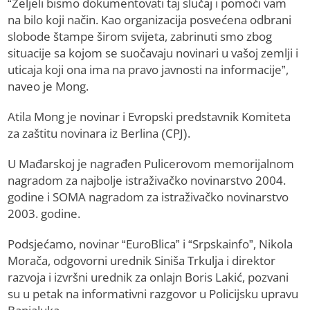
“Željeli bismo dokumentovati taj slučaj i pomoći vam
na bilo koji način. Kao organizacija posvećena odbrani
slobode štampe širom svijeta, zabrinuti smo zbog
situacije sa kojom se suočavaju novinari u vašoj zemlji i
uticaja koji ona ima na pravo javnosti na informacije”,
naveo je Mong.
Atila Mong je novinar i Evropski predstavnik Komiteta
za zaštitu novinara iz Berlina (CPJ).
U Mađarskoj je nagrađen Pulicerovom memorijalnom
nagradom za najbolje istraživačko novinarstvo 2004.
godine i SOMA nagradom za istraživačko novinarstvo
2003. godine.
Podsjećamo, novinar “EuroBlica” i “Srpskainfo”, Nikola
Morača, odgovorni urednik Siniša Trkulja i direktor
razvoja i izvršni urednik za onlajn Boris Lakić, pozvani
su u petak na informativni razgovor u Policijsku upravu