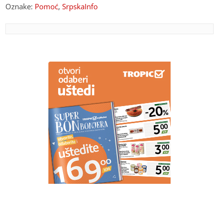
Oznake:
Pomoć
,
SrpskaInfo