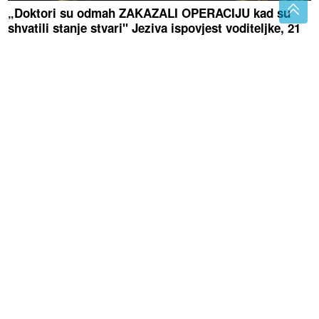
„Doktori su odmah ZAKAZALI OPERACIJU kad su
shvatili stanje stvari" Jeziva ispovjest voditeljke, 21
godinu nosila nerazvijenog blizanca u tijelu
"Mnogo mržnje, malo pameti i nimalo
stvarne snage" Dodik oštro
odgovorio Helezu, pa ga optužio za
širenje mržnje
Bademovo ulje ima više koristi nego
što mislite