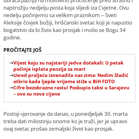
obraća pažnja na molitveno pročišćenje pred Strasnu i
najstrožiju nedjelju posta koja slijedi iza Cvjetne. Ovu
nedelju počinjemo sa velikim praznikom – Sveti
Aleksije čovjek božiji, hrišćanski svetac koji je napustio
bogatstvo da bi živio kao prosjak i molio se Bogu 34
godine.
PROČITAJTE JOŠ
Vijest koju su najstariji jedva dočekali: U petak
počinje isplata penzija za mart
Usred proljeća iznenadila nas zima: Nedim Sladić
otkrio kada ljepše vrijeme stiže u BiH FOTO
Cifre bezobrazno rastu! Poskupio taksi u Sarajevu
– ovo su nove cijene
Postoji vjerovanje da danas, u ponedjeljak 30. marta
treba dati milostinju onome ko je traži, jer je upravo
ovaj svetac prošao zemaljski život kao prosjak.