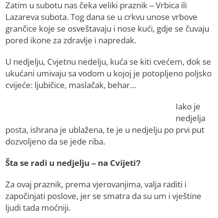
Zatim u subotu nas čeka veliki praznik – Vrbica ili
Lazareva subota. Tog dana se u crkvu unose vrbove
grančice koje se osveštavaju i nose kući, gdje se čuvaju
pored ikone za zdravlje i napredak.
U nedjelju, Cvjetnu nedelju, kuća se kiti cvećem, dok se
ukućani umivaju sa vodom u kojoj je potopljeno poljsko
cvijeće: ljubičice, maslačak, behar…
Iako je
nedjelja
posta, ishrana je ublažena, te je u nedjelju po prvi put
dozvoljeno da se jede riba.
Šta se radi u nedjelju – na Cvijeti?
Za ovaj praznik, prema vjerovanjima, valja raditi i
započinjati poslove, jer se smatra da su um i vještine
ljudi tada moćniji.