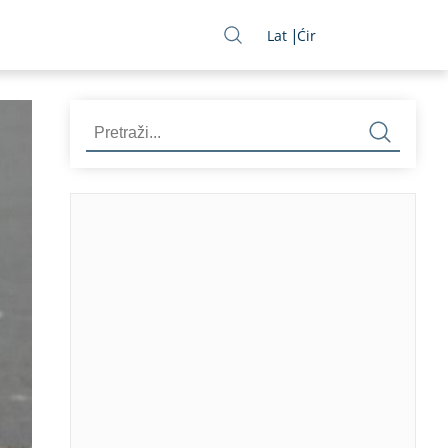
Lat
Ćir