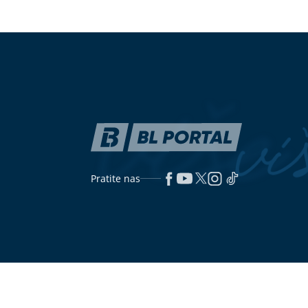
Na terenu oko 350 vatrogasaca: U
(FOTO)
Kačket
požaru na farmi izgorjelo više od
i naočare: Ce
1.000 svinja
na aerodromu,
Beograd
HOROR
Usljed nevremena drvo
"To su privat
palo na radnicu marketa, evo u
otkriveno šta 
kakvom je stanju
stvarima Mari
njene smrti