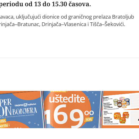
 periodu od 13 do 15.30 časova.
avaca, uključujući dionice od graničnog prelaza Bratoljub
injača–Bratunac, Drinjača–Vlasenica i Tišča–Šekovići.