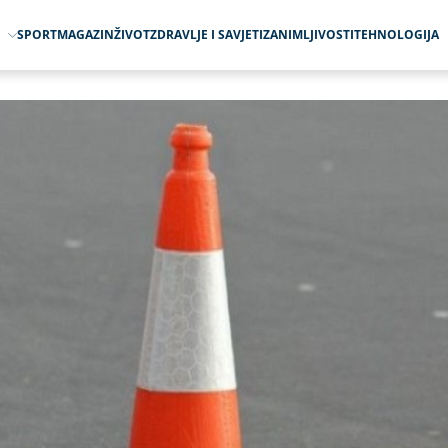
O
SPORT
MAGAZIN
ŽIVOT
ZDRAVLJE I SAVJETI
ZANIMLJIVOSTI
TEHNOLOGIJA