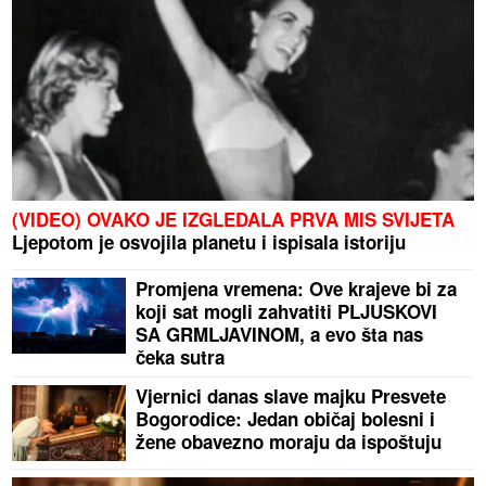
(VIDEO) OVAKO JE IZGLEDALA PRVA MIS SVIJETA
Ljepotom je osvojila planetu i ispisala istoriju
Promjena vremena: Ove krajeve bi za
koji sat mogli zahvatiti PLJUSKOVI
SA GRMLJAVINOM, a evo šta nas
čeka sutra
Vjernici danas slave majku Presvete
Bogorodice: Jedan običaj bolesni i
žene obavezno moraju da ispoštuju