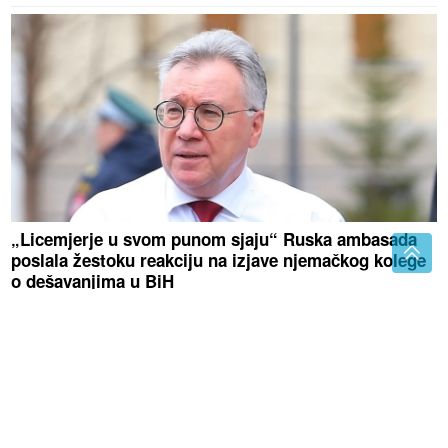
„Licemjerje u svom punom sjaju“ Ruska ambasada
poslala žestoku reakciju na izjave njemačkog kolege
o dešavanjima u BiH
Luda torta bez mlijeka i jaja:
Kremasta poslastica bez pečenja koja
osvaja na prvi zalogaj
Podvodio djevojke iz Banjaluke:
Lenko Bešlić PRONAĐEN MRTAV u