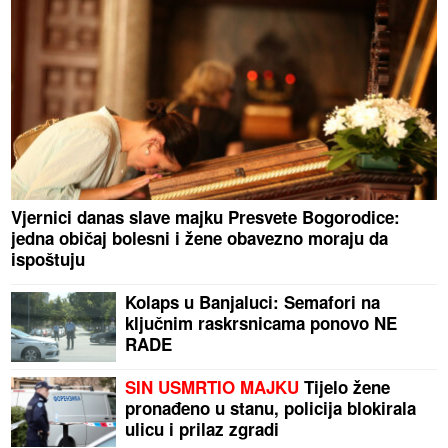
Vjernici danas slave majku Presvete Bogorodice:
jedna običaj bolesni i žene obavezno moraju da
ispoštuju
Kolaps u Banjaluci: Semafori na
ključnim raskrsnicama ponovo NE
RADE
SIN USMRTIO MAJKU
Tijelo žene
pronađeno u stanu, policija blokirala
ulicu i prilaz zgradi