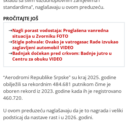
skladu sa svim vazduhoplovnim zahtjevima i
standardima”, naglašavaju u ovom preduzeću.
PROČITAJTE JOŠ
Nagli porast vodostaja: Proglašena vanredna
situacija u Zvorniku FOTO
Stigle pohvale: Ovako je vatrogasac Rade izvukao
zaglavljeni automobil VIDEO
Badnjak dočekan pred crkvom: Badnje jutro u
Centru za obuku VIDEO
“Aerodromi Republike Srpske” su kraj 2025. godine
obilježili sa rekordnim 484.681 putnikom čime je
oboren rekord iz 2023. godine kada ih je registrovano
460.720.
U ovom preduzeću naglašavaju da je to nagrada i veliki
podsticaj da nastave rast i u 2026. godini.