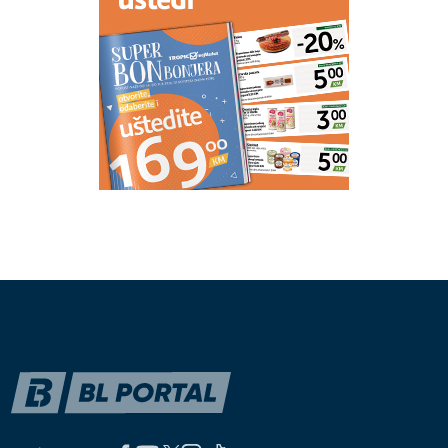
ZNAČAJAN POMAK
Naučnici razvili AI alat za
predviđanje recidiva raka debelog crijeva
(VIDEO)
Snimak slovenačkih vojnika
obišao region: Jedan detalj posebno
privukao pažnju
Severina tokom koncerta govorila o
Srebrenici: "Kad priznamo ono što se
desilo..."