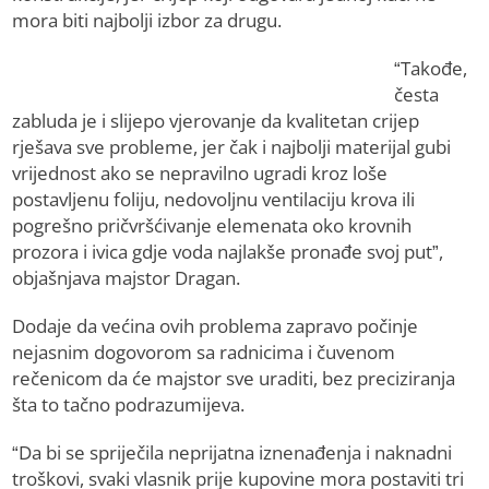
mora biti najbolji izbor za drugu.
“Takođe,
česta
zabluda je i slijepo vjerovanje da kvalitetan crijep
rješava sve probleme, jer čak i najbolji materijal gubi
vrijednost ako se nepravilno ugradi kroz loše
postavljenu foliju, nedovoljnu ventilaciju krova ili
pogrešno pričvršćivanje elemenata oko krovnih
prozora i ivica gdje voda najlakše pronađe svoj put”,
objašnjava majstor Dragan.
Dodaje da većina ovih problema zapravo počinje
nejasnim dogovorom sa radnicima i čuvenom
rečenicom da će majstor sve uraditi, bez preciziranja
šta to tačno podrazumijeva.
“Da bi se spriječila neprijatna iznenađenja i naknadni
troškovi, svaki vlasnik prije kupovine mora postaviti tri