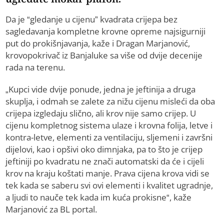
Da je “gledanje u cijenu” kvadrata crijepa bez
sagledavanja kompletne krovne opreme najsigurniji
put do prokišnjavanja, kaže i Dragan Marjanović,
krovopokrivač iz Banjaluke sa više od dvije decenije
rada na terenu.
„Kupci vide dvije ponude, jedna je jeftinija a druga
skuplja, i odmah se zalete za nižu cijenu misleći da oba
crijepa izgledaju slično, ali krov nije samo crijep. U
cijenu kompletnog sistema ulaze i krovna folija, letve i
kontra-letve, elementi za ventilaciju, sljemeni i završni
dijelovi, kao i opšivi oko dimnjaka, pa to što je crijep
jeftiniji po kvadratu ne znači automatski da će i cijeli
krov na kraju koštati manje. Prava cijena krova vidi se
tek kada se saberu svi ovi elementi i kvalitet ugradnje,
a ljudi to nauče tek kada im kuća prokisne“, kaže
Marjanović za BL portal.