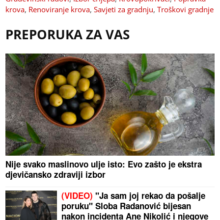
krova
,
Renoviranje krova
,
Savjeti za gradnju
,
Troškovi gradnje
PREPORUKA ZA VAS
Nije svako maslinovo ulje isto: Evo zašto je ekstra
djevičansko zdraviji izbor
(VIDEO)
"Ja sam joj rekao da pošalje
poruku" Sloba Radanović bijesan
nakon incidenta Ane Nikolić i njegove