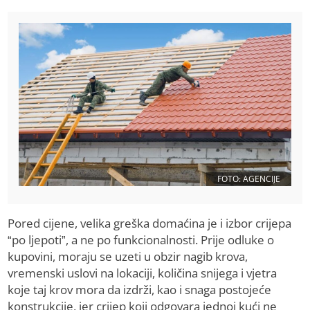
FOTO: AGENCIJE
Pored cijene, velika greška domaćina je i izbor crijepa
“po ljepoti”, a ne po funkcionalnosti. Prije odluke o
kupovini, moraju se uzeti u obzir nagib krova,
vremenski uslovi na lokaciji, količina snijega i vjetra
koje taj krov mora da izdrži, kao i snaga postojeće
konstrukcije, jer crijep koji odgovara jednoj kući ne