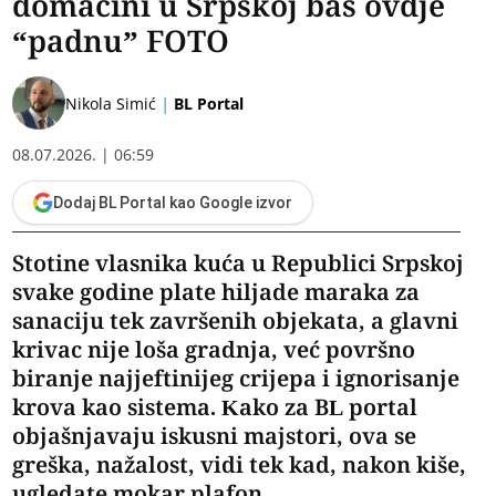
domaćini u Srpskoj baš ovdje
“padnu” FOTO
|
Nikola Simić
BL Portal
08.07.2026. | 06:59
Dodaj BL Portal kao Google izvor
Stotine vlasnika kuća u Republici Srpskoj
svake godine plate hiljade maraka za
sanaciju tek završenih objekata, a glavni
krivac nije loša gradnja, već površno
biranje najjeftinijeg crijepa i ignorisanje
krova kao sistema. Kako za BL portal
objašnjavaju iskusni majstori, ova se
greška, nažalost, vidi tek kad, nakon kiše,
ugledate mokar plafon.