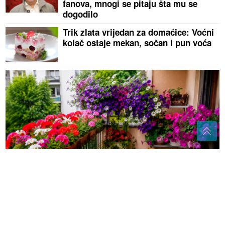
fanova, mnogi se pitaju šta mu se
dogodilo
Trik zlata vrijedan za domaćice: Voćni
kolač ostaje mekan, sočan i pun voća
Balkon zablistat će za tren oka: Uz ovaj jednostavan
trik čišćenje će vam biti mnogo lakše
MNOGI ĆE SE IZNENADITI
Da li