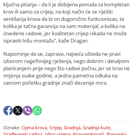
ključna pitanja – da li je dobijena ponuda za kompletan
krov ili samo za crijep, na koji način će se riješiti
ventilacija krova da bi on dugoročno funkcionisao, te
kolika je tačna garancija na sam materijal, a kolika na
izvedene radove, jer kvalitetan crijep nikada ne može
ispraviti lošu montažu”, kaže Dragan.
Napominje da se, zapravo, najveća ušteda ne pravi
izborom najjeftinijeg rješenja, nego dobrim i detaljnim
planiranjem prije nego što radovi počnu, jer se krov ne
mijenja svake godine, a jedna pametna odluka na
samom početku gradnje znači decenije mira.
Oznake:
Cijena krova
,
Crijep
,
Gradnja
,
Gradnja kuće
,
Građevinski radovi
,
Izbor crijepa
,
Krovopokrivači
,
Popravka