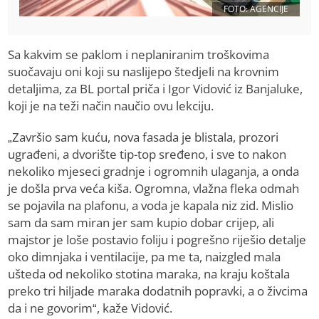
FOTO: AGENCIJE
Sa kakvim se paklom i neplaniranim troškovima
suočavaju oni koji su naslijepo štedjeli na krovnim
detaljima, za BL portal priča i Igor Vidović iz Banjaluke,
koji je na teži način naučio ovu lekciju.
„Završio sam kuću, nova fasada je blistala, prozori
ugrađeni, a dvorište tip-top sređeno, i sve to nakon
nekoliko mjeseci gradnje i ogromnih ulaganja, a onda
je došla prva veća kiša. Ogromna, vlažna fleka odmah
se pojavila na plafonu, a voda je kapala niz zid. Mislio
sam da sam miran jer sam kupio dobar crijep, ali
majstor je loše postavio foliju i pogrešno riješio detalje
oko dimnjaka i ventilacije, pa me ta, naizgled mala
ušteda od nekoliko stotina maraka, na kraju koštala
preko tri hiljade maraka dodatnih popravki, a o živcima
da i ne govorim“, kaže Vidović.