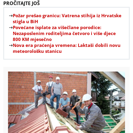
PROČITAJTE JOŠ
Požar prešao granicu: Vatrena stihija iz Hrvatske
stigla u BiH
Povećane isplate za višečlane porodice:
Nezaposlenim roditeljima četvoro i više djece
800 KM mjesečno
Nova era praćenja vremena: Laktaši dobili novu
meteorološku stanicu