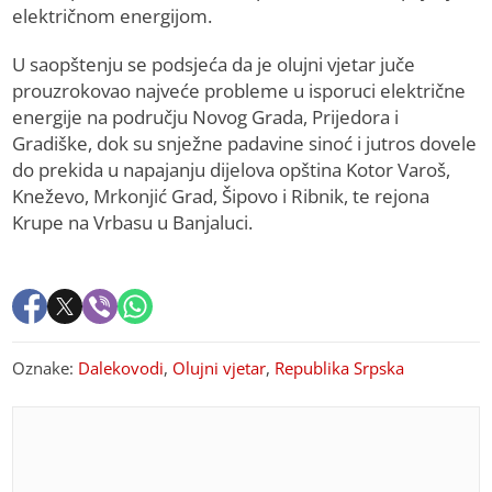
električnom energijom.
U saopštenju se podsjeća da je olujni vjetar juče
prouzrokovao najveće probleme u isporuci električne
energije na području Novog Grada, Prijedora i
Gradiške, dok su snježne padavine sinoć i jutros dovele
do prekida u napajanju dijelova opština Kotor Varoš,
Kneževo, Mrkonjić Grad, Šipovo i Ribnik, te rejona
Krupe na Vrbasu u Banjaluci.
Oznake:
Dalekovodi
,
Olujni vjetar
,
Republika Srpska
PREPORUKA ZA VAS