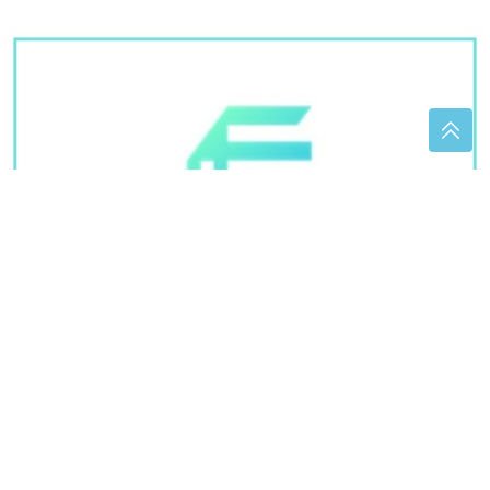
EMOTIVAN VIDEO
Dino Merlin objavio najbolje
trenutke s Koševa
SIN USMRTIO MAJKU
Tijelo žene
pronađeno u stanu, policija blokirala
ulicu i prilaz zgradi
MUVE BJEŽE KAO LUDE OD OVOG
MIRISA
Pospite ga po kanti za smeće
i zaboravite na dosadne insekte