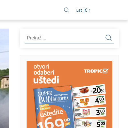
Lat
Ćir