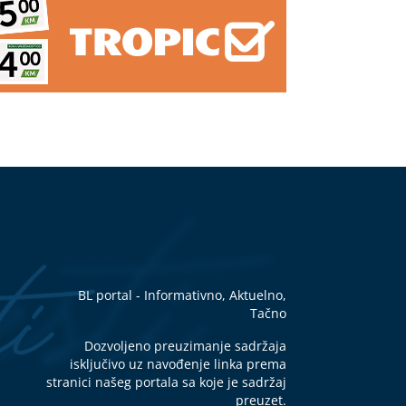
kom
a
rne
a