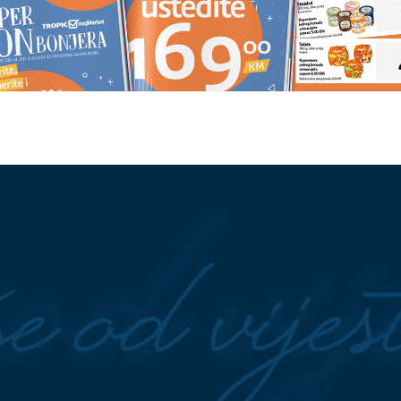
soba" Četiri dana
(FOTO) MILENA POPOVIĆ
jerio djevojku novo
POKAZALA VITKE NOGE U
krat
u Dragana Stankovića
miniću pozirala u bašti restoran
e se mreže: Na
(VIDEO) ŠOK U ZLATARI
Nestala
žu prodaju na komad
roba vrijedna 10.000 evra, nadzo
kamere snimile neobičnog lopov
na djelu