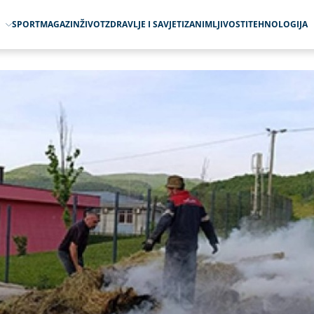
O
SPORT
MAGAZIN
ŽIVOT
ZDRAVLJE I SAVJETI
ZANIMLJIVOSTI
TEHNOLOGIJA