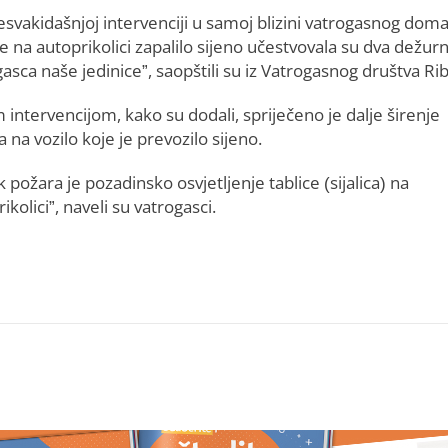
esvakidašnjoj intervenciji u samoj blizini vatrogasnog dom
e na autoprikolici zapalilo sijeno učestvovala su dva dežur
asca naše jedinice”, saopštili su iz Vatrogasnog društva Rib
intervencijom, kako su dodali, spriječeno je dalje širenje
 na vozilo koje je prevozilo sijeno.
 požara je pozadinsko osvjetljenje tablice (sijalica) na
ikolici”, naveli su vatrogasci.