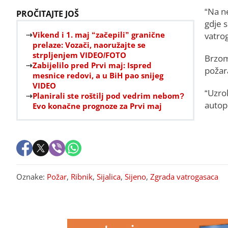
“Na n
PROČITAJTE JOŠ
gdje s
Vikend i 1. maj “začepili” granične
vatrog
prelaze: Vozači, naoružajte se
strpljenjem VIDEO/FOTO
Brzom 
Zabijelilo pred Prvi maj: Ispred
požara
mesnice redovi, a u BiH pao snijeg
VIDEO
“Uzrok
Planirali ste roštilj pod vedrim nebom?
autopr
Evo konačne prognoze za Prvi maj
Oznake:
Požar
,
Ribnik
,
Sijalica
,
Sijeno
,
Zgrada vatrogasaca
PREPORUKA ZA VAS