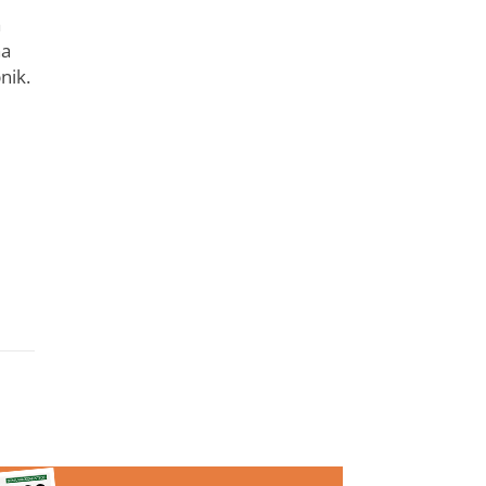
a
na
nik.