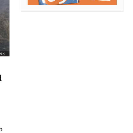
NIK
d
o