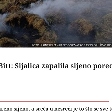
FOTO: PRINTSCREEN/FACEBOOK/VATROGASNO DRUŠTVO RIB
iH: Sijalica zapalila sijeno pore
reno sijeno, a sreća u nesreći je to što se sve t