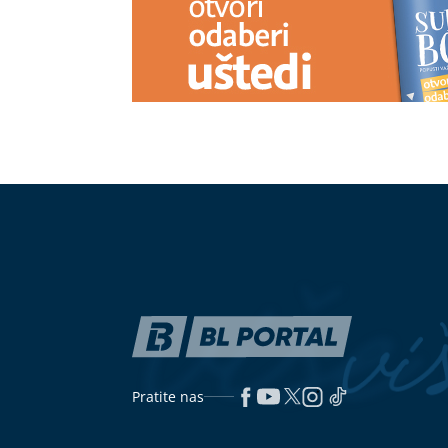
"SVAKO ĆE IMATI PRAVO DA
"Ti si prava o
POGRIJEŠI"
Otac Nemanje Gudelja
nakon što je v
se oglasio nakon što je postao djed
slavlje u dom
Pet evropskih gradova kao
(FOTO)
Usijal
alternativa Veneciji i Amsterdamu
Zlatiboru žu-