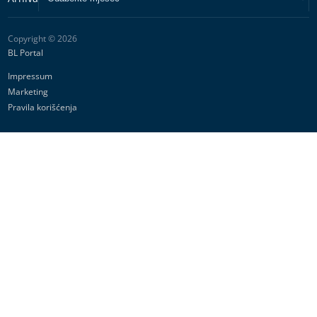
BL portal - Informativno, Aktuelno, Tačno
Dozvoljeno preuzimanje sadržaja isključivo uz navođenje linka
prema stranici našeg portala sa koje je sadržaj preuzet.
Copyright © 2026
BL Portal
Impressum
Marketing
Pravila korišćenja