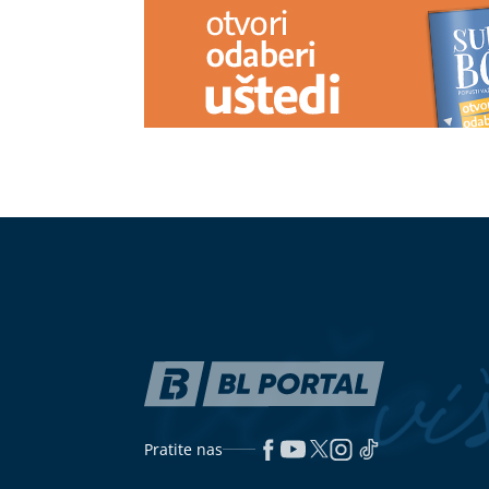
Savršen napitak za vrele dane: Sok
PODIGLA SE
od lubenice skriva brojne
radi sezonu u
zdravstvene prednosti
o bakšišu
"Sve mi se skupilo" Mala Cana u
Kako pravilno
novom problemu, oglasila se i
tokom toplins
otkrila o čemu je riječ