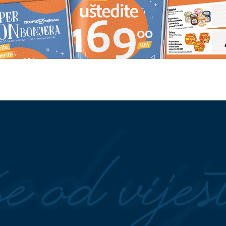
 BURA
Srpkinja koja
HOROR
Usljed nevremena drvo
 Hrvatskoj progovorila
palo na radnicu marketa, evo u
kakvom je stanju
 obući novorođenče
(FOTO)
"Prošlo je 10 godina"
kog vala
Bojana Barović se oglasila
posebnim razlogom, emocije je
savladale