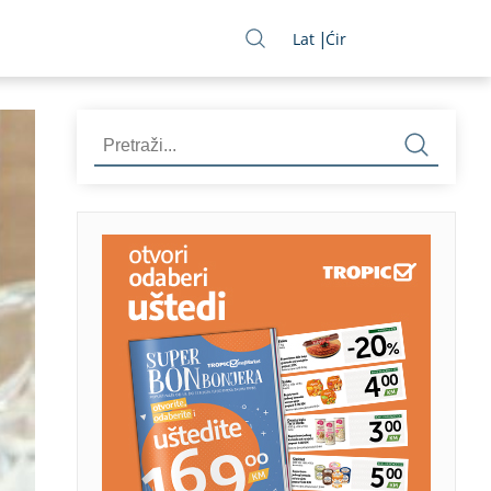
Lat
Ćir