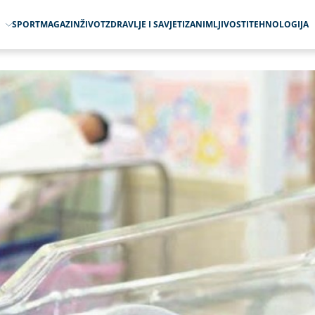
O
SPORT
MAGAZIN
ŽIVOT
ZDRAVLJE I SAVJETI
ZANIMLJIVOSTI
TEHNOLOGIJA