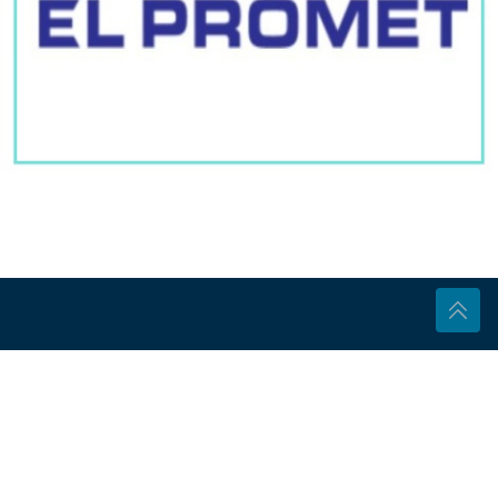
izvještaj tužilaštvu
Milica Todorović o životu sa bebom,
progovorila i o partner: Snalazi se on
dobro
Svakih sat vremena ustanite
Ako držite ventilator tik uz krevet,
pravite veliku grešku: Nećete se ni