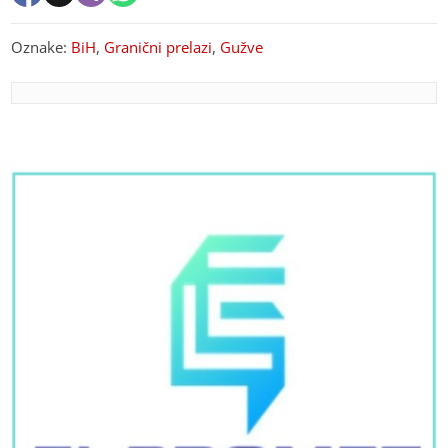
Oznake:
BiH
,
Granični prelazi
,
Gužve
PREPORUKA ZA VAS
Savršen napitak za vrele dane: Sok od lubenice
skriva brojne zdravstvene prednosti
Vršnjačko nasilje u Mrkonjić Gradu:
Protiv pet maloljetnika podnesen