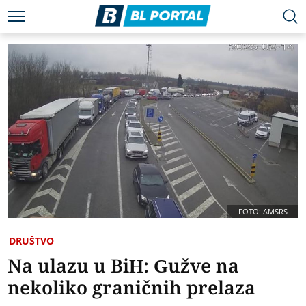
FOTO: AMSRS
DRUŠTVO
Na ulazu u BiH: Gužve na
nekoliko graničnih prelaza