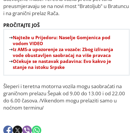
preusmjeravaju se na novi most “Bratoljub” u Bratuncu
i na granični prelaz Rača.
PROČITAJTE JOŠ
Najteže u Prijedoru: Naselje Gomjenica pod
vodom VIDEO
Iz AMS-a upozorenje za vozače: Zbog izlivanja
vode obustavljen saobraćaj na više pravaca
Očekuje se nastavak padavina: Evo kakvo je
stanje na istoku Srpske
Šleperi i teretna motorna vozila mogu saobraćati na
graničnom prelazu Šepak od 9.00 do 13.00 i od 22.00
do 6.00 časova. /Vikendom mogu prelaziti samo u
noćnom terminu/