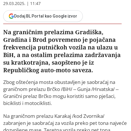
29.03.2025. | 11:47
Dodaj BL Portal kao Google izvor
Na graničnim prelazima Gradiška,
Gradina i Brod povremeno je pojačana
frekvencija putničkoh vozila na ulazu u
BiH, a na ostalim prelazima zadržavanja
su kratkotrajna, saopšteno je iz
Republičkog auto-moto saveza.
Zbog oštećenja mosta obustavljen je saobraćaj na
graničnom prelazu Brčko /BiH/ – Gunja /Hrvatska/ –
Granični prelaz Brčko mogu koristiti samo pješaci,
biciklisti i motociklisti.
Na graničnom prelazu Karakaj /kod Zvornika/
zabranjen je saobraćaj za vozila preko pet tona najveće
dozvoljene mase. Teretna vozila preko pet tona