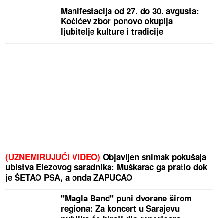
Manifestacija od 27. do 30. avgusta:
Kočićev zbor ponovo okuplja
ljubitelje kulture i tradicije
(UZNEMIRUJUĆI VIDEO)
Objavljen snimak pokušaja
ubistva Elezovog saradnika: Muškarac ga pratio dok
je ŠETAO PSA, a onda ZAPUCAO
"Magla Band" puni dvorane širom
regiona: Za koncert u Sarajevu