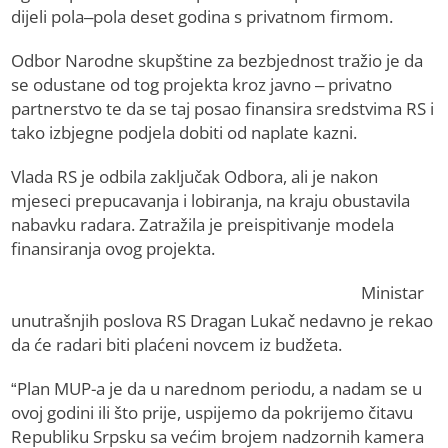
dijeli pola–pola deset godina s privatnom firmom.
Odbor Narodne skupštine za bezbjednost tražio je da
se odustane od tog projekta kroz javno – privatno
partnerstvo te da se taj posao finansira sredstvima RS i
tako izbjegne podjela dobiti od naplate kazni.
Vlada RS je odbila zaključak Odbora, ali je nakon
mjeseci prepucavanja i lobiranja, na kraju obustavila
nabavku radara. Zatražila je preispitivanje modela
finansiranja ovog projekta.
Ministar
unutrašnjih poslova RS Dragan Lukač nedavno je rekao
da će radari biti plaćeni novcem iz budžeta.
“Plan MUP-a je da u narednom periodu, a nadam se u
ovoj godini ili što prije, uspijemo da pokrijemo čitavu
Republiku Srpsku sa većim brojem nadzornih kamera