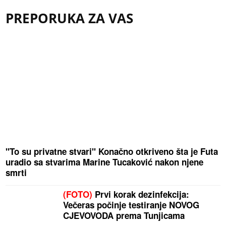
PREPORUKA ZA VAS
"To su privatne stvari" Konačno otkriveno šta je Futa
uradio sa stvarima Marine Tucaković nakon njene
smrti
(FOTO)
Prvi korak dezinfekcija:
Večeras počinje testiranje NOVOG
CJEVOVODA prema Tunjicama