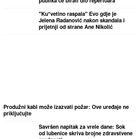
publika će birati dio repertoara
"Ku*vetino raspala" Evo gdje je
Jelena Radanović nakon skandala i
prijetnji od strane Ane Nikolić
Produžni kabl može izazvati požar: Ove uređaje ne
priključujte
Savršen napitak za vrele dane: Sok
od lubenice skriva brojne zdravstvene