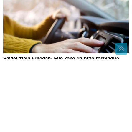
Savjet zlata vrijedan: Evo kako da brzo rashladite
automobil koji je dugo stajao na suncu
Izbjegavajte ih pred spavanje: Ove 3
namirnice MOGU OPTERETITI
ŽELUDAC tokom noći
Ubistvo u Bosanskoj Krupi:
Pronađeno TIJELO MUŠKARCA,
uhapšen osumnjičeni