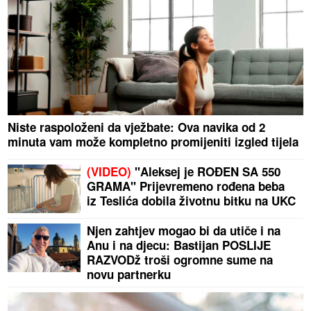
Niste raspoloženi da vježbate: Ova navika od 2
minuta vam može kompletno promijeniti izgled tijela
(VIDEO)
"Aleksej je ROĐEN SA 550
GRAMA" Prijevremeno rođena beba
iz Teslića dobila životnu bitku na UKC
Njen zahtjev mogao bi da utiče i na
Anu i na djecu: Bastijan POSLIJE
RAZVODž troši ogromne sume na
novu partnerku