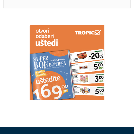
Zvijezde za 7. august: Jedan znak očekuje poslovni
preokret, drugi romantično iznenađenje
Otvaraju se vrata moći: Mlad Mjesec i
pomrčina Sunca u Lavu donose val
sreće OVIM znakovima
HIT DANA
Milorad Dodik