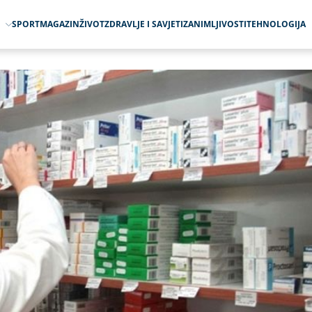
O
SPORT
MAGAZIN
ŽIVOT
ZDRAVLJE I SAVJETI
ZANIMLJIVOSTI
TEHNOLOGIJA