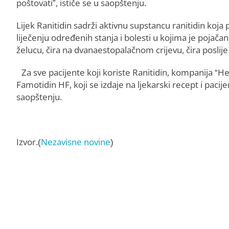
poštovati”, ističe se u saopštenju.
Lijek Ranitidin sadrži aktivnu supstancu ranitidin koja
liječenju određenih stanja i bolesti u kojima je pojačano
želucu, čira na dvanaestopalačnom crijevu, čira poslije 
Za sve pacijente koji koriste Ranitidin, kompanija 
Famotidin HF, koji se izdaje na ljekarski recept i pac
saopštenju.
Izvor.(
Nezavisne novine
)