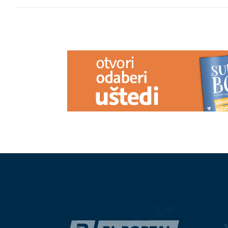
PREPORUKA ZA VAS
(UZNEMIRUJUĆI VIDEO)
Objavljen
Zvijezde za 7
snimak pokušaja ubistva Elezovog
očekuje poslo
saradnika: Muškarac ga pratio dok
romantično i
je ŠETAO PSA, a onda ZAPUCAO