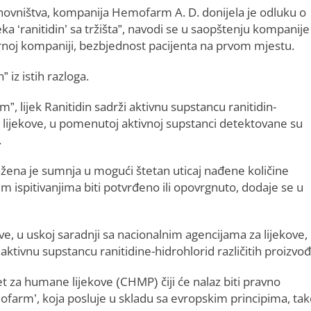
stanovništva, kompanija Hemofarm A. D. donijela je odluku o
a ‘ranitidin’ sa tržišta”, navodi se u saopštenju kompanije
noj kompaniji, bezbjednost pacijenta na prvom mjestu.
” iz istih razloga.
 lijek Ranitidin sadrži aktivnu supstancu ranitidin-
 lijekove, u pomenutoj aktivnoj supstanci detektovane su
.
žena je sumnja u mogući štetan uticaj nađene količine
 ispitivanjima biti potvrđeno ili opovrgnuto, dodaje se u
e, u uskoj saradnji sa nacionalnim agencijama za lijekove,
e aktivnu supstancu ranitidine-hidrohlorid različitih proizvo
t za humane lijekove (CHMP) čiji će nalaz biti pravno
ofarm’, koja posluje u skladu sa evropskim principima, ta