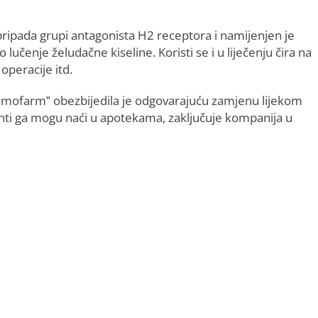
 pripada grupi antagonista H2 receptora i namijenjen je
 lučenje želudačne kiseline. Koristi se i u liječenju čira na
operacije itd.
“Hemofarm” obezbijedila je odgovarajuću zamjenu lijekom
ijenti ga mogu naći u apotekama, zaključuje kompanija u