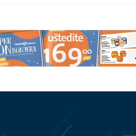
. august: Jedan znak
Brinite o svojim crijevima: Jedn
vni preokret, drugi
kašika ovoga u kafi je spas
znenađenje