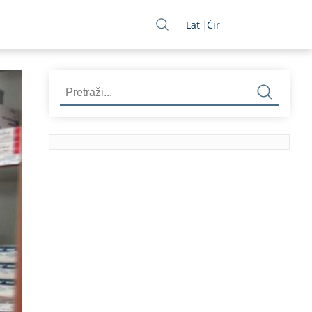
Lat
Ćir