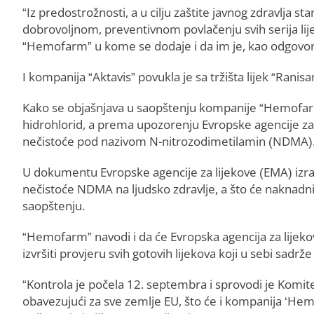
“Iz predostrožnosti, a u cilju zaštite javnog zdravlja 
dobrovoljnom, preventivnom povlačenju svih serija lijek
“Hemofarm” u kome se dodaje i da im je, kao odgovor
I kompanija “Aktavis” povukla je sa tržišta lijek “Ranisan
Kako se objašnjava u saopštenju kompanije “Hemofarm”,
hidrohlorid, a prema upozorenju Evropske agencije za
nečistoće pod nazivom N-nitrozodimetilamin (NDMA)
U dokumentu Evropske agencije za lijekove (EMA) izra
nečistoće NDMA na ljudsko zdravlje, a što će naknadnim
saopštenju.
“Hemofarm” navodi i da će Evropska agencija za lijekov
izvršiti provjeru svih gotovih lijekova koji u sebi sadrž
“Kontrola je počela 12. septembra i sprovodi je Komite
obavezujući za sve zemlje EU, što će i kompanija ‘Hem