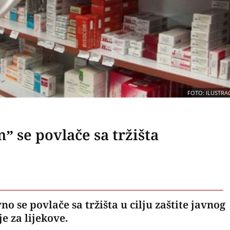
FOTO: ILUSTRAC
n” se povlače sa tržišta
o se povlače sa tržišta u cilju zaštite javnog
e za lijekove.