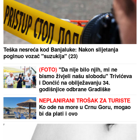
Teška nesreća kod Banjaluke: Nakon slijetanja
poginuo vozač "suzukija" (23)
(FOTO)
"Da nije bilo njih, mi ne
bismo živjeli našu slobodu" Trivićeva
i Dončić na obilježavanju 34.
godišnjice odbrane Gradiške
NEPLANIRANI TROŠAK ZA TURISTE
Ko ode na more u Crnu Goru, mogao
bi da plati i ovo