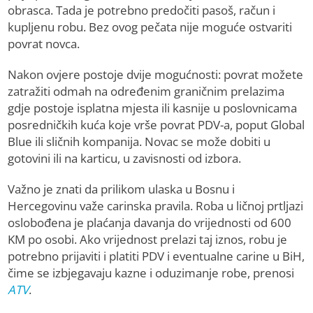
obrasca. Tada je potrebno predočiti pasoš, račun i
kupljenu robu. Bez ovog pečata nije moguće ostvariti
povrat novca.
Nakon ovjere postoje dvije mogućnosti: povrat možete
zatražiti odmah na određenim graničnim prelazima
gdje postoje isplatna mjesta ili kasnije u poslovnicama
posredničkih kuća koje vrše povrat PDV-a, poput Global
Blue ili sličnih kompanija. Novac se može dobiti u
gotovini ili na karticu, u zavisnosti od izbora.
Važno je znati da prilikom ulaska u Bosnu i
Hercegovinu važe carinska pravila. Roba u ličnoj prtljazi
oslobođena je plaćanja davanja do vrijednosti od 600
KM po osobi. Ako vrijednost prelazi taj iznos, robu je
potrebno prijaviti i platiti PDV i eventualne carine u BiH,
čime se izbjegavaju kazne i oduzimanje robe, prenosi
ATV
.