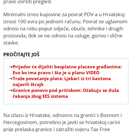
pravo izvršiti pregled.
Minimalni iznos kupovine za povrat PDV-a u Hrvatskoj
iznosi 100 evra po jednom računu. Povrat se uglavnom
odnosi na robu poput odjeće, obuće, tehnike i drugih
proizvoda, dok se ne odnosi na usluge, gorivo i slične
stavke.
PROČITAJTE JOŠ
Prijedor će dijeliti besplatne placeve građanima:
Evo ko ima pravo i šta je u planu VIDEO
Traže povećanje plata: Ljekari iz tri kantona
najavili štrajk
Granice ponovo pod pritiskom: Očekuju se duža
čekanja zbog EES sistema
Na izlazu iz Hrvatske, odnosno na granici s Bosnom i
Hercegovinom, potrebno je javiti se hrvatskoj carini
prije prelaska granice i zatražiti ovjeru Tax Free