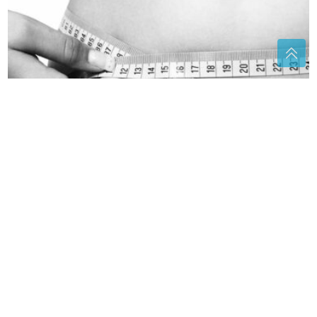
Najbolji izbor za vitkiju liniju: Namirnice koje
pomažu da duže ostanete siti
MNOGI ĆE SE IZNENADITI
Da li
kisela voda goji i uništava zube,
stručnjaci otkrili istinu
(FOTO)
Ovo je starija sestra Slobode
i Dragane Mićalović: Veoma je
uspješna, a malo ko zna čime se bavi