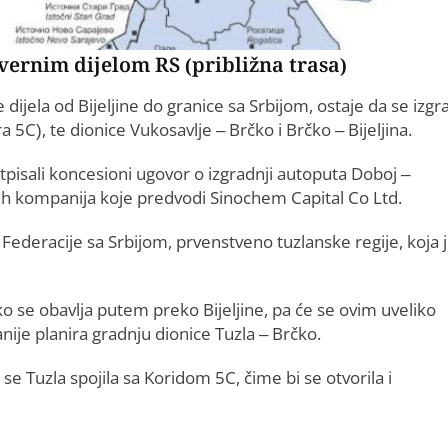
evernim dijelom RS (približna trasa)
dijela od Bijeljine do granice sa Srbijom, ostaje da se izgr
 5C), te dionice Vukosavlje – Brčko i Brčko – Bijeljina.
pisali koncesioni ugovor o izgradnji autoputa Doboj –
kih kompanija koje predvodi Sinochem Capital Co Ltd.
a Federacije sa Srbijom, prvenstveno tuzlanske regije, koja 
 se obavlja putem preko Bijeljine, pa će se ovim uveliko
nije planira gradnju dionice Tuzla – Brčko.
 se Tuzla spojila sa Koridom 5C, čime bi se otvorila i