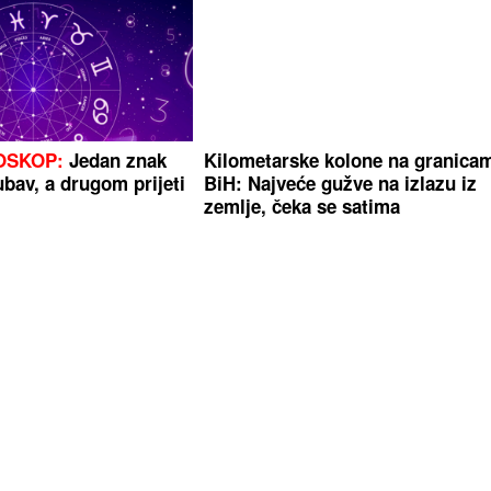
OSKOP:
Jedan znak
Kilometarske kolone na granica
ubav, a drugom prijeti
BiH: Najveće gužve na izlazu iz
zemlje, čeka se satima
NOVIJA PROGNOZA
Za
"DJEVOJKA U NJEGOVOJ FIRMI
ježije, a onda
PRAVI BUREKE"
Jovana Jeremi
NE, sve do ovog
oštro o Draganu Stankoviću i
vjeridbi, pa poručila da mu pokla