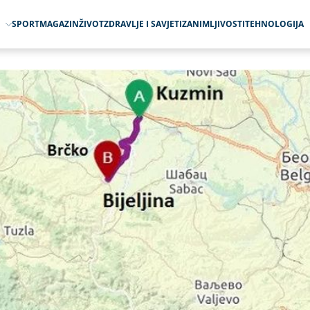
O
SPORT
MAGAZIN
ŽIVOT
ZDRAVLJE I SAVJETI
ZANIMLJIVOSTI
TEHNOLOGIJA