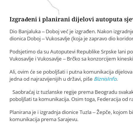
Izgrađeni i planirani dijelovi autoputa sj
Dio Banjaluka – Doboj već je izgrađen. Nakon izgradnje 
dionica Doboj – Vukosavlje (koja je zapravo dio koridora
Podsjetimo da su Autoputevi Republike Srpske lani pot
Vukosavlje i Vukosavlje – Brčko sa konzorcijem kines
Ali, ovim će se poboljšati i putna komunikacija dijelov
jedna od najrazvijenijih u državi, piše
BiznisInfo
.
Saobraćaj iz tuzlanske regije prema Beogradu svakako
poboljšati ta komunikacija. Osim toga, Federacija od ra
Planirana je i izgradnja dionice Tuzla – Žepče, kojom bi
komunikacija prema Sarajevu.