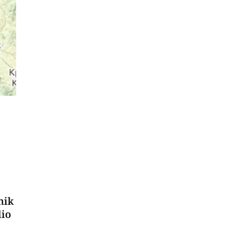
nik
dio