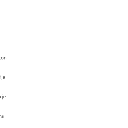
akon
ije
 je
ra