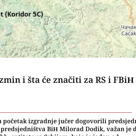
min i šta će značiti za RS i FBiH
u početak izgradnje jučer dogovorili predsjed
 predsjedništva BiH Milorad Dodik, važan je 