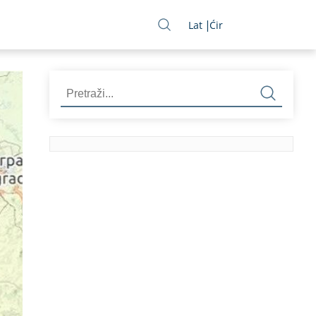
Lat
Ćir