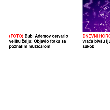
(FOTO)
Bubi Ademov ostvario
DNEVNI HOR
veliku želju: Objavio fotku sa
vraća bivšu lj
poznatim muzičarom
sukob
ZBOG FATALNE BIVŠE MISICE
(FOTO) NAJ
ZARATILI ELEZ I ŽDRALE
Krvavi
vikend malo sv
obračun traje već dvije decenije,
VELIKE VRUĆI
niko ne zna gdje se ona krije
datuma