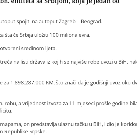
bh. entiteta sa Srbijom, koja je jedan od
autoput spojiti na autoput Zagreb – Beograd.
 šta će Srbija uložiti 100 miliona evra.
 otvoreni sredinom ljeta.
treća na listi država iz kojih se najviše robe uvozi u BiH, n
e za 1.898.287.000 KM, što znači da je godišnji uvoz oko dv
bh. robu, a vrijednost izvoza za 11 mjeseci prošle godine bila
icitu.
mapama, on predstavlja ulaznu tačku u BiH, i dio je korido
jom Republike Srpske.