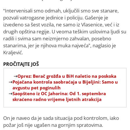
“Intervenisali smo odmah, uključili smo sve stanare,
pozvali vatrogasne jedinice i policiju. Gašenje je
izvedeno sa šest vozila, ne samo iz Vlasenice, već i iz
drugih opština regije. U veoma teškim uslovima ljudi su
radili i svima sam neizmjerno zahvalan, posebno
stanarima, jer je njihova muka najveća”, naglasio je
Kraljević.
PROČITAJTE JOŠ
Oprez: Berač grožđa u BiH naletio na poskoka
Pojačana kontrola saobraćaja u Bijeljini: Samo u
avgustu pet poginulih
Saopšteno iz OC Jahorina: Od 1. septembra
skraćeno radno vrijeme ljetnih atrakcija
On je naveo da je sada situacija pod kontrolom, iako
požar još nije ugašen na gornjim spratovima.