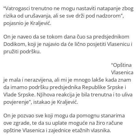
“Vatrogasci trenutno ne mogu nastaviti natapanje zbog
rizika od urušavanja, ali se sve drži pod nadzorom”,
pojasnio je Kraljević.
On je naveo da se tokom dana čuo sa predsjednikom
Dodikom, koji je najavio da će lično posjetiti Vlasenicu i
pružiti podršku.
“Opština
Vlasenica
je mala i nerazvijena, ali mi je mnogo lakše kada znam
da imamo podršku predsjednika Republike Srpske i
Vlade Srpske. NJihova reakcija je bila trenutna i to uliva
povjerenje”, istakao je Kraljević.
On je pozvao sve koji mogu da pomognu stanarima
ove zgrade, te da su uplate moguće na žiro račune
opštine Vlasenica i zajednice etažnih vlasnika.