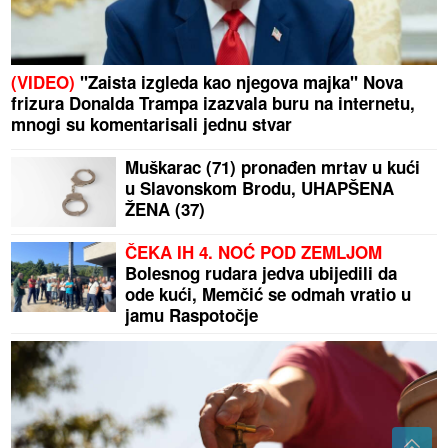
(VIDEO)
"Zaista izgleda kao njegova majka" Nova
frizura Donalda Trampa izazvala buru na internetu,
mnogi su komentarisali jednu stvar
Muškarac (71) pronađen mrtav u kući
u Slavonskom Brodu, UHAPŠENA
ŽENA (37)
ČEKA IH 4. NOĆ POD ZEMLJOM
Bolesnog rudara jedva ubijedili da
ode kući, Memčić se odmah vratio u
jamu Raspotočje