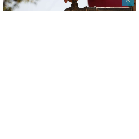
(FOTO)
Prvi korak dezinfekcija: Večeras počinje
testiranje NOVOG CJEVOVODA prema Tunjicama
(FOTO)
Glumac objavio slike sa
ljetovanja: Razmjenjuje nježnosti sa
ženom, ona pozira u kupaćem
(FOTO)
Usijale se mreže: Na
Zlatiboru žu-žu prodaju na komad