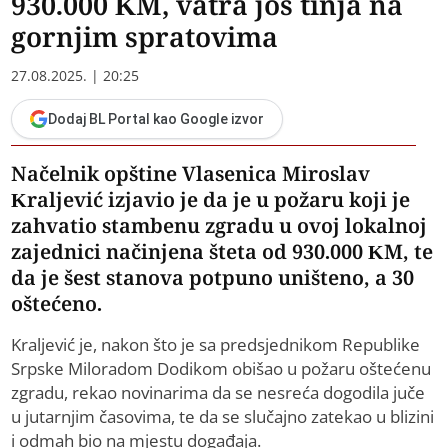
930.000 KM, vatra još tinja na
gornjim spratovima
27.08.2025. | 20:25
Dodaj BL Portal kao Google izvor
Načelnik opštine Vlasenica Miroslav
Kraljević izjavio je da je u požaru koji je
zahvatio stambenu zgradu u ovoj lokalnoj
zajednici načinjena šteta od 930.000 KM, te
da je šest stanova potpuno uništeno, a 30
oštećeno.
Kraljević je, nakon što je sa predsjednikom Republike
Srpske Miloradom Dodikom obišao u požaru oštećenu
zgradu, rekao novinarima da se nesreća dogodila juče
u jutarnjim časovima, te da se slučajno zatekao u blizini
i odmah bio na mjestu događaja.