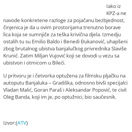
Iako iz
KPZ-a ne
navode konkretene razloge za pojačanu bezbjednost,
činjenica je da u ovim prostorijama trenutno borave
lica koja se sumnjiče za teška krivična djela. Izmedju
ostalih tu su Emilio Baldo i Benedi Đukanović, uhapšeni
zbog brutalnog ubistva banjalučkog privrednika Slaviše
Krunić. Zatim Miljan Vujović koji se dovodi u vezu sa
ubistvon i otmicom u Bileći.
U pritvoru je i četvorka optužena za filmsku pljačku na
autoputu Banjaluka – Gradiška, odnosno bivši specijalci
Vladan Malić, Goran Paraš i Aleksandar Popović, te civil
Oleg Banda, koji im je, po optužnici, bio saučesnik.
Izvor:(
ATV
)