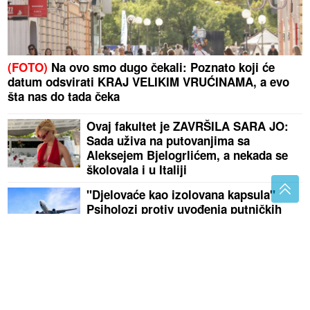
(FOTO)
Na ovo smo dugo čekali: Poznato koji će
datum odsvirati KRAJ VELIKIM VRUĆINAMA, a evo
šta nas do tada čeka
Ovaj fakultet je ZAVRŠILA SARA JO:
Sada uživa na putovanjima sa
Aleksejem Bjelogrlićem, a nekada se
školovala i u Italiji
"Djelovaće kao izolovana kapsula"
Psiholozi protiv uvođenja putničkih
aviona bez prozora