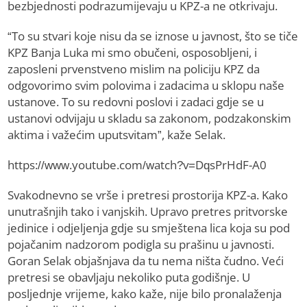
bezbjednosti podrazumijevaju u KPZ-a ne otkrivaju.
“To su stvari koje nisu da se iznose u javnost, što se tiče
KPZ Banja Luka mi smo obučeni, osposobljeni, i
zaposleni prvenstveno mislim na policiju KPZ da
odgovorimo svim polovima i zadacima u sklopu naše
ustanove. To su redovni poslovi i zadaci gdje se u
ustanovi odvijaju u skladu sa zakonom, podzakonskim
aktima i važećim uputsvitam”, kaže Selak.
https://www.youtube.com/watch?v=DqsPrHdF-A0
Svakodnevno se vrše i pretresi prostorija KPZ-a. Kako
unutrašnjih tako i vanjskih. Upravo pretres pritvorske
jedinice i odjeljenja gdje su smještena lica koja su pod
pojačanim nadzorom podigla su prašinu u javnosti.
Goran Selak objašnjava da tu nema ništa čudno. Veći
pretresi se obavljaju nekoliko puta godišnje. U
posljednje vrijeme, kako kaže, nije bilo pronalaženja