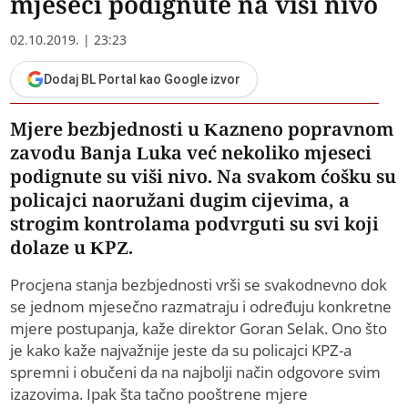
mjeseci podignute na viši nivo
02.10.2019. | 23:23
Dodaj BL Portal kao Google izvor
Mjere bezbjednosti u Kazneno popravnom
zavodu Banja Luka već nekoliko mjeseci
podignute su viši nivo. Na svakom ćošku su
policajci naoružani dugim cijevima, a
strogim kontrolama podvrguti su svi koji
dolaze u KPZ.
Procjena stanja bezbjednosti vrši se svakodnevno dok
se jednom mjesečno razmatraju i određuju konkretne
mjere postupanja, kaže direktor Goran Selak. Ono što
je kako kaže najvažnije jeste da su policajci KPZ-a
spremni i obučeni da na najbolji način odgovore svim
izazovima. Ipak šta tačno pooštrene mjere