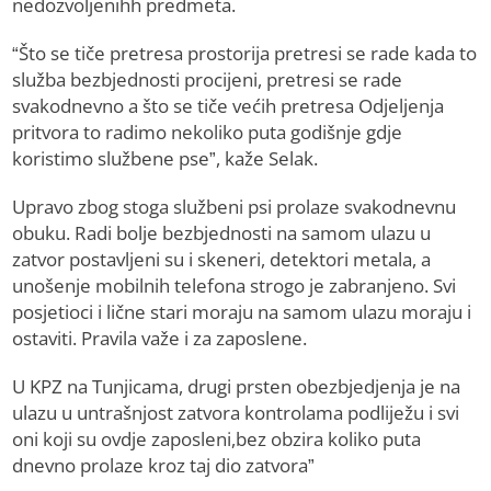
nedozvoljenihh predmeta.
“Što se tiče pretresa prostorija pretresi se rade kada to
služba bezbjednosti procijeni, pretresi se rade
svakodnevno a što se tiče većih pretresa Odjeljenja
pritvora to radimo nekoliko puta godišnje gdje
koristimo službene pse”, kaže Selak.
Upravo zbog stoga službeni psi prolaze svakodnevnu
obuku. Radi bolje bezbjednosti na samom ulazu u
zatvor postavljeni su i skeneri, detektori metala, a
unošenje mobilnih telefona strogo je zabranjeno. Svi
posjetioci i lične stari moraju na samom ulazu moraju i
ostaviti. Pravila važe i za zaposlene.
U KPZ na Tunjicama, drugi prsten obezbjedjenja je na
ulazu u untrašnjost zatvora kontrolama podliježu i svi
oni koji su ovdje zaposleni,bez obzira koliko puta
dnevno prolaze kroz taj dio zatvora”