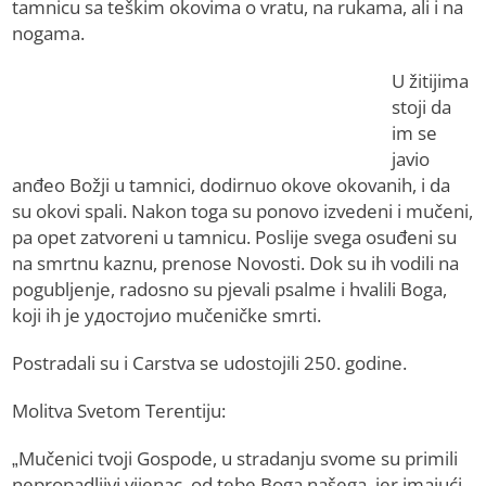
tamnicu sa teškim okovima o vratu, na rukama, ali i na
nogama.
U žitijima
stoji da
im se
javio
anđeo Božji u tamnici, dodirnuo okove okovanih, i da
su okovi spali. Nakon toga su ponovo izvedeni i mučeni,
pa opet zatvoreni u tamnicu. Poslije svega osuđeni su
na smrtnu kaznu, prenose Novosti. Dok su ih vodili na
pogubljenje, radosno su pjevali psalme i hvalili Boga,
koji ih je удостојио mučeničke smrti.
Postradali su i Carstva se udostojili 250. godine.
Molitva Svetom Terentiju:
„Mučenici tvoji Gospode, u stradanju svome su primili
nepropadljivi vijenac, od tebe Boga našega, jer imajući