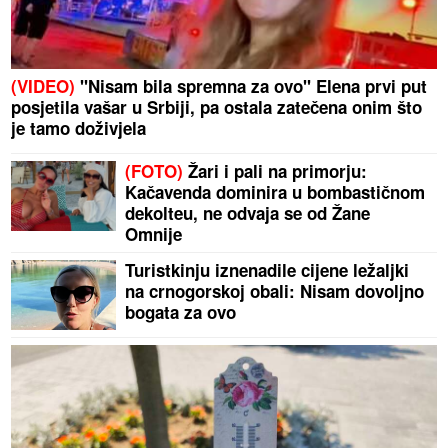
(VIDEO)
"Nisam bila spremna za ovo" Elena prvi put
posjetila vašar u Srbiji, pa ostala zatečena onim što
je tamo doživjela
(FOTO)
Žari i pali na primorju:
Kačavenda dominira u bombastičnom
dekolteu, ne odvaja se od Žane
Omnije
Turistkinju iznenadile cijene ležaljki
na crnogorskoj obali: Nisam dovoljno
bogata za ovo