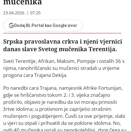
mučenika
23.04.2026. | 07:25
Dodaj BL Portal kao Google izvor
Srpska pravoslavna crkva i njeni vjernici
danas slave Svetog mučenika Terentija.
Sveti Terentije, Afrikan, Maksim, Pompije i ostalih 36 s
njima, ranohrišćanski su mučenici stradali u vrijeme
progona cara Trajana Dekija.
Po naredbi cara Trajana, namjesnik Afrike Fortunijan,
gdje se hrišćanstvo tokom 2. i 3. vijeka značajno
proširilo, objavio je naredbu da svi moraju prinositi
žrtve idolima; u protivnom je zaprijetio strašnim
mučenjem i pogubljenjem. Čuvši za ove prijetnje, slabi
u vjeri su otpali i prihvatili da se poklone idolima. No,
ovih 40 mučenika ostali su nepokolebljivi, zbog čega su