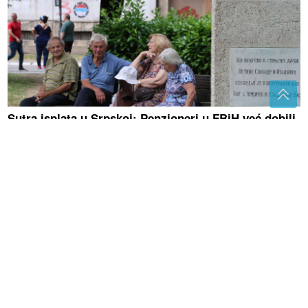
Sutra isplata u Srpskoj: Penzioneri u FBiH već dobili
VEĆE PENZIJE, evo zašto naši moraju da ČEKAJU
AVGUST
(FOTO)
Ponosna mama: Sonja
Vuksanović UŽIVA SA KĆERKAMA NA
MORU, oko njih idiličan prizor
(VIDEO)
Snimak slovenačkih vojnika
obišao region: Jedan detalj posebno
privukao pažnju