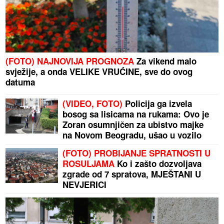
(FOTO) NAJNOVIJA PROGNOZA
Za vikend malo
svježije, a onda VELIKE VRUĆINE, sve do ovog
datuma
(VIDEO, FOTO)
Policija ga izvela
bosog sa lisicama na rukama: Ovo je
Zoran osumnjičen za ubistvo majke
na Novom Beogradu, ušao u vozilo
hitne pomoći
(FOTO) PROBIJANJE SPRATNOSTI U
ROSULJAMA
Ko i zašto dozvoljava
zgrade od 7 spratova, MJEŠTANI U
NEVJERICI