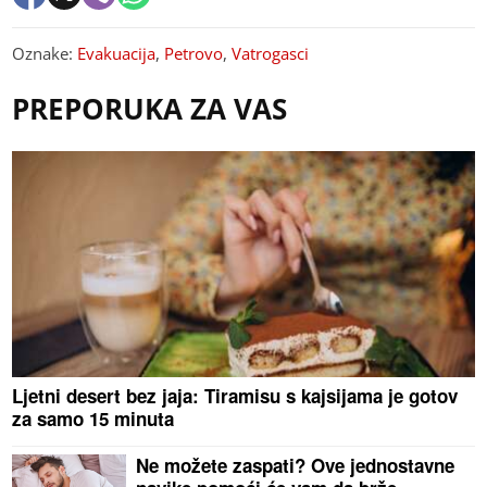
Oznake:
Evakuacija
,
Petrovo
,
Vatrogasci
PREPORUKA ZA VAS
Ljetni desert bez jaja: Tiramisu s kajsijama je gotov
za samo 15 minuta
Ne možete zaspati? Ove jednostavne