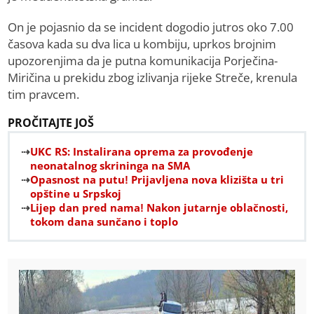
On je pojasnio da se incident dogodio jutros oko 7.00
časova kada su dva lica u kombiju, uprkos brojnim
upozorenjima da je putna komunikacija Porječina-
Miričina u prekidu zbog izlivanja rijeke Streče, krenula
tim pravcem.
PROČITAJTE JOŠ
UKC RS: Instalirana oprema za provođenje
neonatalnog skrininga na SMA
Opasnost na putu! Prijavljena nova klizišta u tri
opštine u Srpskoj
Lijep dan pred nama! Nakon jutarnje oblačnosti,
tokom dana sunčano i toplo