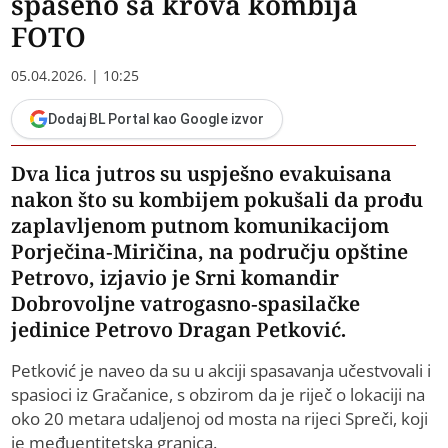
spaseno sa krova kombija
FOTO
05.04.2026. | 10:25
Dodaj BL Portal kao Google izvor
Dva lica jutros su uspješno evakuisana
nakon što su kombijem pokušali da prođu
zaplavljenom putnom komunikacijom
Porječina-Miričina, na području opštine
Petrovo, izjavio je Srni komandir
Dobrovoljne vatrogasno-spasilačke
jedinice Petrovo Dragan Petković.
Petković je naveo da su u akciji spasavanja učestvovali i
spasioci iz Gračanice, s obzirom da je riječ o lokaciji na
oko 20 metara udaljenoj od mosta na rijeci Spreči, koji
je međuentitetska granica.