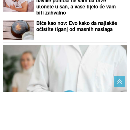
navike pomoći će vam da brže
utonete u san, a vaše tijelo će vam
biti zahvalno
Biće kao nov: Evo kako da najlakše
očistite tiganj od masnih naslaga
Uskoro rezultati liječenja: Prvi pacijent uspješno
završava terapiju ruskom vakcinom PROTIV RAKA
"Pomjeri se, predsjedniče, DA DODIK