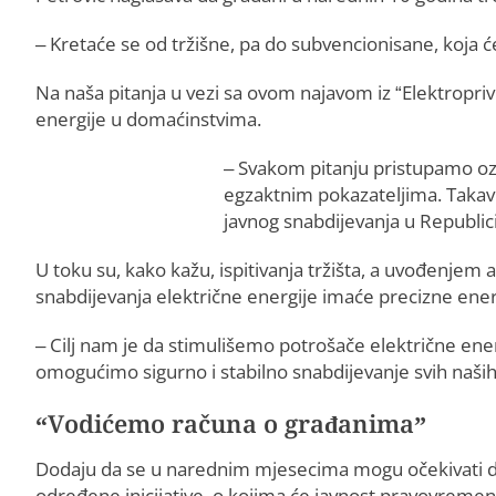
– Kretaće se od tržišne, pa do subvencionisane, koja će
Na naša pitanja u vezi sa ovom najavom iz “Elektropri
energije u domaćinstvima.
– Svakom pitanju pristupamo ozb
egzaktnim pokazateljima. Takav 
javnog snabdijevanja u Republici
U toku su, kako kažu, ispitivanja tržišta, a uvođenjem a
snabdijevanja električne energije imaće precizne ener
– Cilj nam je da stimulišemo potrošače električne ene
omogućimo sigurno i stabilno snabdijevanje svih naših
“Vodićemo računa o građanima”
Dodaju da se u narednim mjesecima mogu očekivati deta
određene inicijative, o kojima će javnost pravovremen