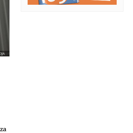
IJA
 za