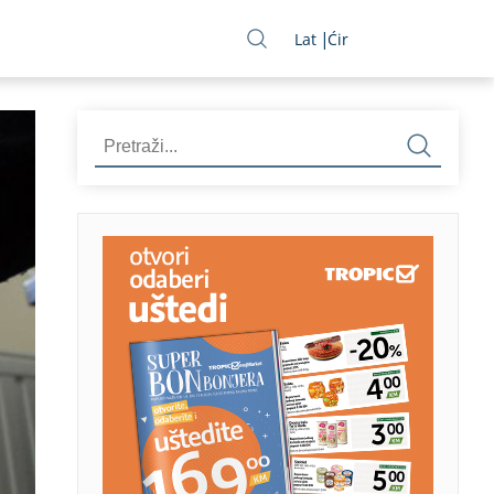
Lat
Ćir