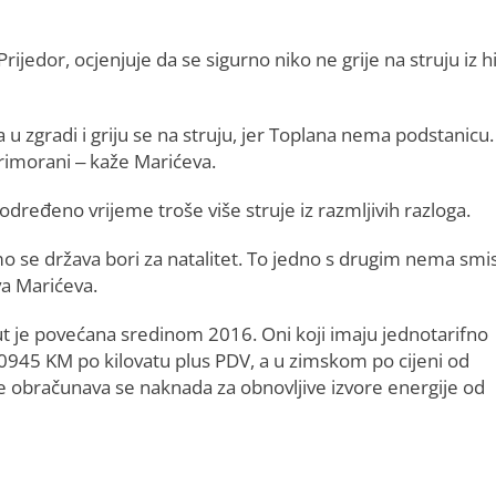
ijedor, ocjenjuje da se sigurno niko ne grije na struju iz hi
 u zgradi i griju se na struju, jer Toplana nema podstanicu.
primorani – kaže Marićeva.
ređeno vrijeme troše više struje iz razmljivih razloga.
amo se država bori za natalitet. To jedno s drugim nema smis
va Marićeva.
ut je povećana sredinom 2016. Oni koji imaju jednotarifno
 0,0945 KM po kilovatu plus PDV, a u zimskom po cijeni od
e obračunava se naknada za obnovljive izvore energije od