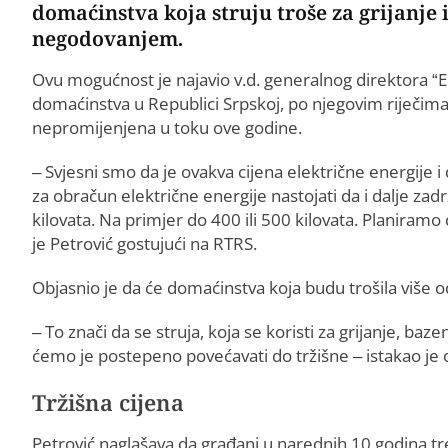
domaćinstva koja struju troše za grijanje i
negodovanjem.
Ovu mogućnost je najavio v.d. generalnog direktora “El
domaćinstva u Republici Srpskoj, po njegovim riječima, o
nepromijenjena u toku ove godine.
– Svjesni smo da je ovakva cijena električne energije 
za obračun električne energije nastojati da i dalje za
kilovata. Na primjer do 400 ili 500 kilovata. Planiramo
je Petrović gostujući na RTRS.
Objasnio je da će domaćinstva koja budu trošila više o
– To znači da se struja, koja se koristi za grijanje, baze
ćemo je postepeno povećavati do tržišne – istakao je 
Tržišna cijena
Petrović naglašava da građani u narednih 10 godina treb