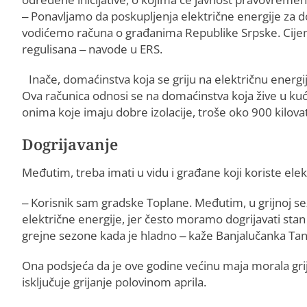
– Ponavljamo da poskupljenja električne energije za d
vodićemo računa o građanima Republike Srpske. Cijena e
regulisana – navode u ERS.
Inače, domaćinstva koja se griju na električnu ener
Ova računica odnosi se na domaćinstva koja žive u k
onima koje imaju dobre izolacije, troše oko 900 kilova
Dogrijavanje
Međutim, treba imati u vidu i građane koji koriste elek
– Korisnik sam gradske Toplane. Međutim, u grijnoj se
električne energije, jer često moramo dogrijavati stan
grejne sezone kada je hladno – kaže Banjalučanka Tan
Ona podsjeća da je ove godine većinu maja morala grijat
isključuje grijanje polovinom aprila.