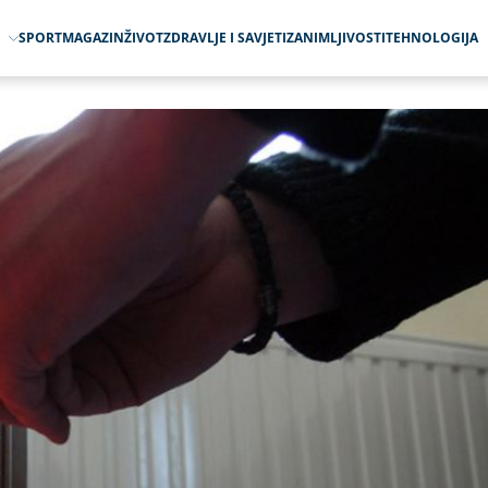
O
SPORT
MAGAZIN
ŽIVOT
ZDRAVLJE I SAVJETI
ZANIMLJIVOSTI
TEHNOLOGIJA