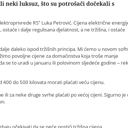
li neki luksuz, što su potrošači dočekali s
ektroprivrede RS” Luka Petrović. Cijena električne energij
staće i dalje regulisana djelatnost, a ne tržišna, i ostaće
i dalje daleko ispod tržišnih principa. Mi ćemo u novom sof
držimo povoljne cijene za domaćinstva koja troše manje
 da se to uradi u januaru ili polovinom sljedeće godine – re
d 400 do 500 kilovata morati plaćati veću cijenu.
ne ili za neke druge svrhe plaćati po većoj cijeni. Sigurno je
on.
aju očekivati da se neće postići tržišna cijena.