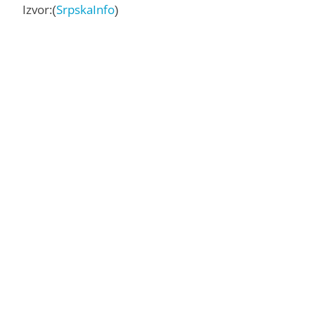
Izvor:(
SrpskaInfo
)