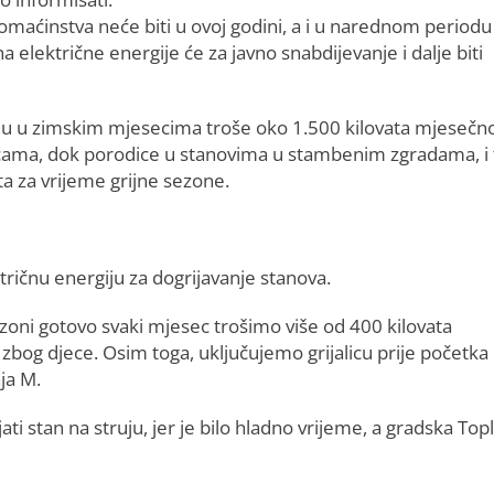
omaćinstva neće biti u ovoj godini, a i u narednom periodu
lektrične energije će za javno snabdijevanje i dalje biti
giju u zimskim mjesecima troše oko 1.500 kilovata mjesečn
ućama, dok porodice u stanovima u stambenim zgradama, i 
ta za vrijeme grijne sezone.
tričnu energiju za dogrijavanje stanova.
zoni gotovo svaki mjesec trošimo više od 400 kilovata
 zbog djece. Osim toga, uključujemo grijalicu prije početka
ja M.
i stan na struju, jer je bilo hladno vrijeme, a gradska Top