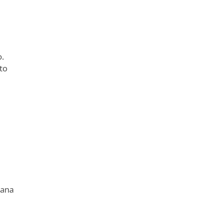
o.
to
lana