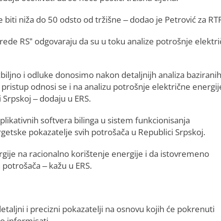
 biti niža do 50 odsto od tržišne – dodao je Petrović za RT
vrede RS” odgovaraju da su u toku analize potrošnje elektr
iljno i odluke donosimo nakon detaljnijh analiza bazirani
pristup odnosi se i na analizu potrošnje električne energij
 Srpskoj – dodaju u ERS.
plikativnih softvera bilinga u sistem funkcionisanja
getske pokazatelje svih potrošača u Republici Srpskoj.
rgije na racionalno korištenje energije i da istovremeno
 potrošača – kažu u ERS.
ljni i precizni pokazatelji na osnovu kojih će pokrenuti
o informisati.