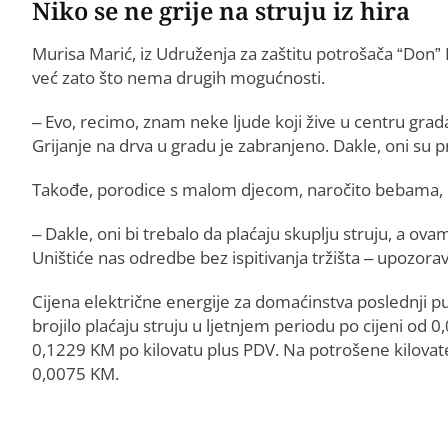
Niko se ne grije na struju iz hira
Murisa Marić, iz Udruženja za zaštitu potrošača “Don” Pr
već zato što nema drugih mogućnosti.
– Evo, recimo, znam neke ljude koji žive u centru grada
Grijanje na drva u gradu je zabranjeno. Dakle, oni su 
Takođe, porodice s malom djecom, naročito bebama, od
– Dakle, oni bi trebalo da plaćaju skuplju struju, a ov
Uništiće nas odredbe bez ispitivanja tržišta – upozora
Cijena električne energije za domaćinstva poslednji p
brojilo plaćaju struju u ljetnjem periodu po cijeni od
0,1229 KM po kilovatu plus PDV. Na potrošene kilovat
0,0075 KM.