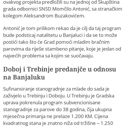
ovakvog projekta predložili su na jednoj od Skupština
grada odbornici SNSD Momčilo Antonić, sa stranačkim
kolegom Aleksandrom Buzakovićem.
Antonić je tom prilikom rekao da je cilj da taj program
bude podsticaj natalitetu u Banjaluci i da se to može
postići tako što će Grad pomoći mladim bračnim
parovima da riješe stambeno pitanje, koje je jedan od
najvećih problema sa kojim se suočavaju.
Doboj i Trebinje predanjče u odnosu
na Banjaluku
Sufinansiranje stanogradnje za mlade do sada je
zaživjelo u Trebinju i Doboju. U Trebinju je Gradska
uprava pokrenula program subvencionisane
stanogradnje za parove do 38 godina, čija ukupna
mjesečna primanja ne prelaze 1.200 KM. Cijena
kvadratnog stana je znatno niža od tržišne – 1.250