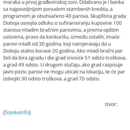
maraka u prvoj građevinskoj zoni. Odabrana je i banka
sa najpovoljnijom ponudom stambenih kredita, a
programom je obuhvaćeno 40 parova. Skupština grada
Doboja usvojila odluku o sufinansiranju kupovine 100
stanova mladim bračnim parovima, a prema opštim
uslovima, pravo da konkurišu, između ostalih, imaće
parovi mlađi od 30 godina, koji namjeravaju da u
Doboju stalno borave 20 godina. Ako mladi bračni par
želi da bira zgradu i dio grad snosiće 51 odsto troškova,
a grad 49 odsto. U drugom slučaju, ako grad raspisuje
javni poziv, parovi ne mogu uticati na lokaciju, te će par
izdvojiti 30 odsto troškova, a grad 70 odsto.
Izvor:
(
SrpskaInfo
)