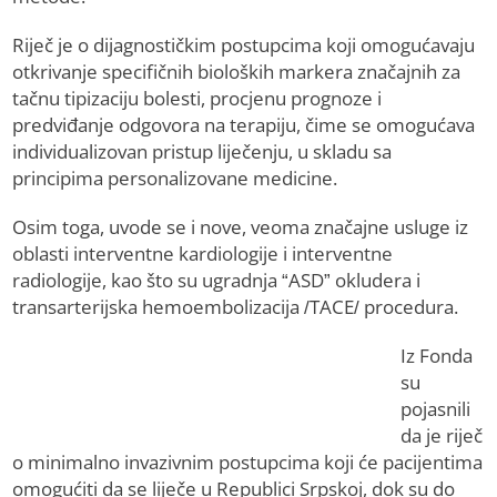
Riječ je o dijagnostičkim postupcima koji omogućavaju
otkrivanje specifičnih bioloških markera značajnih za
tačnu tipizaciju bolesti, procjenu prognoze i
predviđanje odgovora na terapiju, čime se omogućava
individualizovan pristup liječenju, u skladu sa
principima personalizovane medicine.
Osim toga, uvode se i nove, veoma značajne usluge iz
oblasti interventne kardiologije i interventne
radiologije, kao što su ugradnja “ASD” okludera i
transarterijska hemoembolizacija /TACE/ procedura.
Iz Fonda
su
pojasnili
da je riječ
o minimalno invazivnim postupcima koji će pacijentima
omogućiti da se liječe u Republici Srpskoj, dok su do