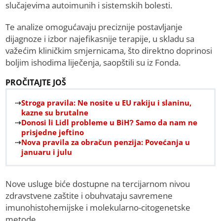
slučajevima autoimunih i sistemskih bolesti.
Te analize omogućavaju preciznije postavljanje
dijagnoze i izbor najefikasnije terapije, u skladu sa
važećim kliničkim smjernicama, što direktno doprinosi
boljim ishodima liječenja, saopštili su iz Fonda.
PROČITAJTE JOŠ
Stroga pravila: Ne nosite u EU rakiju i slaninu,
kazne su brutalne
Donosi li Lidl probleme u BiH? Samo da nam ne
prisjedne jeftino
Nova pravila za obračun penzija: Povećanja u
januaru i julu
Nove usluge biće dostupne na tercijarnom nivou
zdravstvene zaštite i obuhvataju savremene
imunohistohemijske i molekularno-citogenetske
metode.