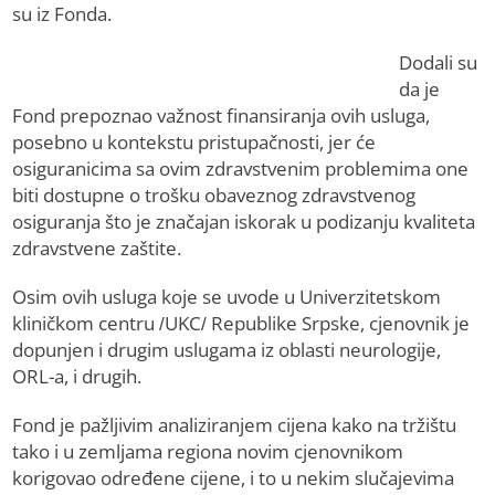
su iz Fonda.
Dodali su
da je
Fond prepoznao važnost finansiranja ovih usluga,
posebno u kontekstu pristupačnosti, jer će
osiguranicima sa ovim zdravstvenim problemima one
biti dostupne o trošku obaveznog zdravstvenog
osiguranja što je značajan iskorak u podizanju kvaliteta
zdravstvene zaštite.
Osim ovih usluga koje se uvode u Univerzitetskom
kliničkom centru /UKC/ Republike Srpske, cjenovnik je
dopunjen i drugim uslugama iz oblasti neurologije,
ORL-a, i drugih.
Fond je pažljivim analiziranjem cijena kako na tržištu
tako i u zemljama regiona novim cjenovnikom
korigovao određene cijene, i to u nekim slučajevima