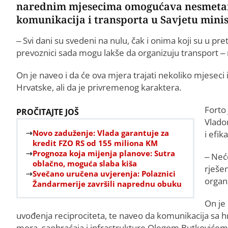
narednim mjesecima omogućava nesmetaniji
komunikacija i transporta u Savjetu minis
– Svi dani su svedeni na nulu, čak i onima koji su u pre
prevoznici sada mogu lakše da organizuju transport –
On je naveo i da će ova mjera trajati nekoliko mjeseci
Hrvatske, ali da je privremenog karaktera.
Forto 
PROČITAJTE JOŠ
Vlado
Novo zaduženje: Vlada garantuje za
i efik
kredit FZO RS od 155 miliona KM
Prognoza koja mijenja planove: Sutra
– Neć
oblačno, moguća slaba kiša
rješen
Svečano uručena uvjerenja: Polaznici
organi
Žandarmerije završili naprednu obuku
On je
uvođenja reciprociteta, te naveo da komunikacija sa h
mora, saobraćaja i infrastrukture Olegom Butkovićem,