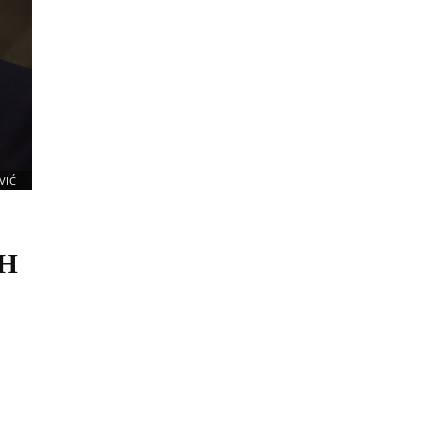
VIĆ
iH