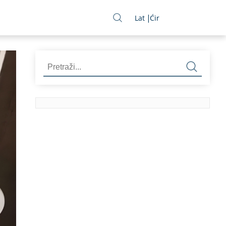
Lat
Ćir