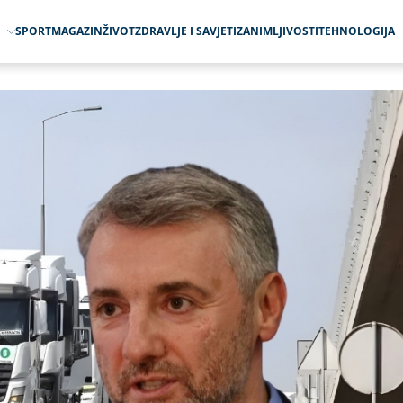
O
SPORT
MAGAZIN
ŽIVOT
ZDRAVLJE I SAVJETI
ZANIMLJIVOSTI
TEHNOLOGIJA