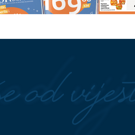
ETKA TRNOVA
Evo šta
"Nastala je jeziva tišina" Progovo
 da nikako ne radite
poznanici ubijene doktorke Milk
nik
(82), sin joj presudio dok mu je
pravila ručak
vić o životu sa bebom,
Zašto ljudi sve češće umotavaju
o partner: Snalazi se
novac u foliju?