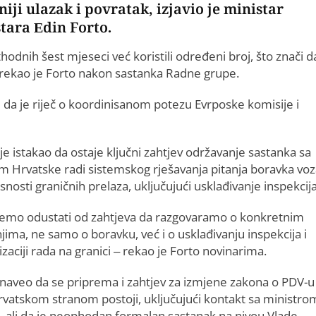
 ulazak i povratak, izjavio je ministar
tara Edin Forto.
thodnih šest mjeseci već koristili određeni broj, što znači d
 rekao je Forto nakon sastanka Radne grupe.
 i da je riječ o koordinisanom potezu Evrposke komisije i
je istakao da ostaje ključni zahtjev održavanje sastanka sa
m Hrvatske radi sistemskog rješavanja pitanja boravka vo
asnosti graničnih prelaza, uključujući usklađivanje inspekcija
emo odustati od zahtjeva da razgovaramo o konkretnim
jima, ne samo o boravku, već i o usklađivanju inspekcija i
zaciji rada na granici – rekao je Forto novinarima.
 naveo da se priprema i zahtjev za izmjene zakona o PDV-u
rvatskom stranom postoji, uključujući kontakt sa ministro
 ali da je neophodan formalan sastanak na nivou Vlade