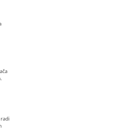
a
zača
.
 radi
m