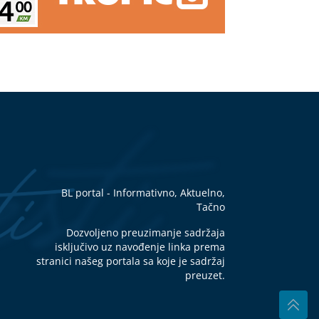
rili
e