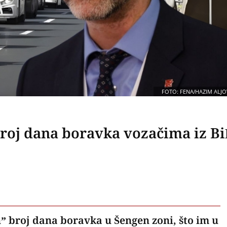
FOTO: FENA/HAZIM ALJO
broj dana boravka vozačima iz B
” broj dana boravka u Šengen zoni, što im u