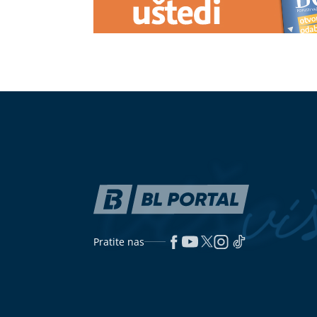
"IMAO JE NAPADE, TREBALO SE
SUTRA JE P
IZBORITI SA TIM"
Pjevačica zbog
običaji nalažu
unuka sa autizmom otišla da živi na
na veliki praz
selo
"POLITIČKO LICEMJERJE"
Simić
Milica Todoro
poručio da je vlast u Srpskoj
progovorila i 
namjerno ostavila građane bez
on dobro
robnih rezervi