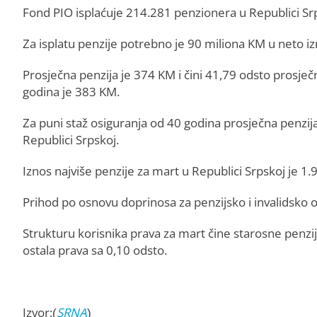
Fond PIO isplaćuje 214.281 penzionera u Republici Srps
Za isplatu penzije potrebno je 90 miliona KM u neto i
Prosječna penzija je 374 KM i čini 41,79 odsto prosječne
godina je 383 KM.
Za puni staž osiguranja od 40 godina prosječna penzija
Republici Srpskoj.
Iznos najviše penzije za mart u Republici Srpskoj je 1
Prihod po osnovu doprinosa za penzijsko i invalidsko o
Strukturu korisnika prava za mart čine starosne penzij
ostala prava sa 0,10 odsto.
Izvor:(
SRNA
)