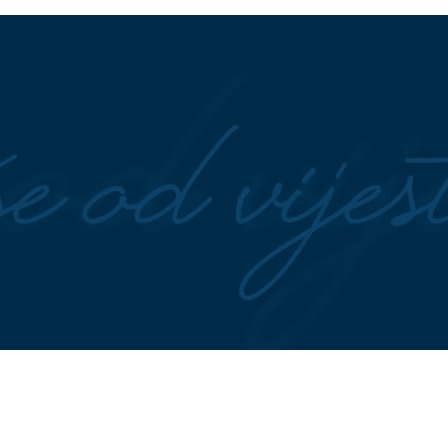
o će vas potpuno
stvari bacite u smeće
e sirom iz rerne:
Bacate talog od kafe? Pravite vel
koji se brzo pravi
grešku, ove biljke uz njega rastu
KAO IZ VODE
VE LAKŠE
SMANJITE BRZINU
Vozači pozva