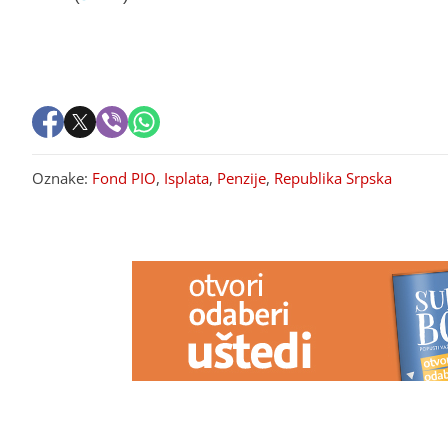
Oznake:
Fond PIO
,
Isplata
,
Penzije
,
Republika Srpska
PREPORUKA ZA VAS
25.740 KM ZA ŠATOR U BANJALUCI
Pravi skandal 
Tender završen, pripreme za
Mitrović otkri