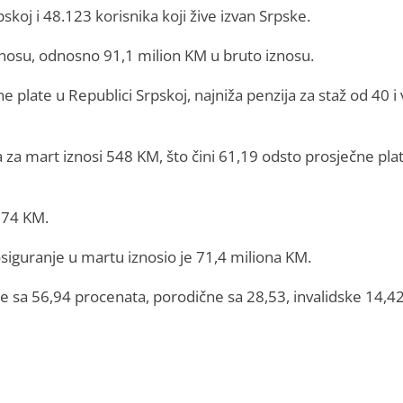
koj i 48.123 korisnika koji žive izvan Srpske.
znosu, odnosno 91,1 milion KM u bruto iznosu.
 plate u Republici Srpskoj, najniža penzija za staž od 40 i 
 za mart iznosi 548 KM, što čini 61,19 odsto prosječne pla
.974 KM.
siguranje u martu iznosio je 71,4 miliona KM.
e sa 56,94 procenata, porodične sa 28,53, invalidske 14,42