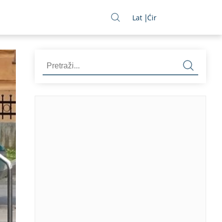
Lat
Ćir