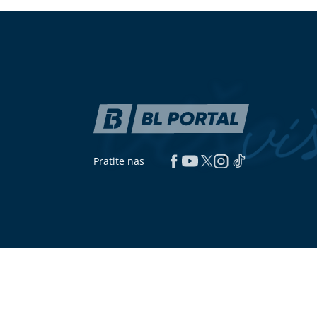
Kočićeve dane pri kraju
"Elite 10", ov
šokirati
Ana Bekuta poslala snažnu poruku
Tikvice punjen
ženama: „Ne čekajte muža da vam
Ljetnji ručak 
da pare…“
SRPSKA KREĆE U VELIKI
UZ NJIH JE S