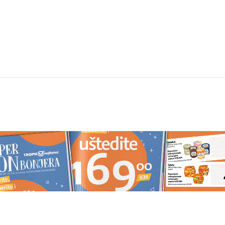
majstor: Željko
Raščišćavanje doma: Dobro
o još jednog učesnika
razmislite prije nego što ovih 11