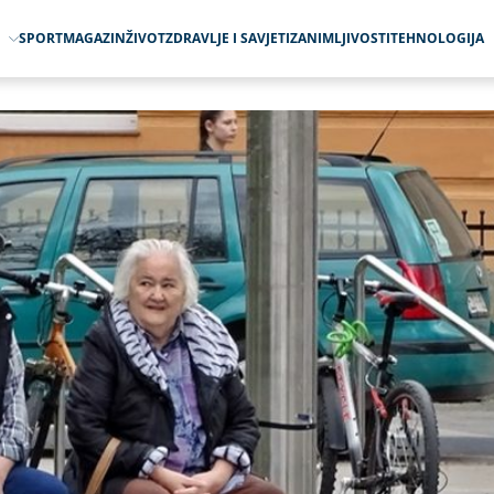
O
SPORT
MAGAZIN
ŽIVOT
ZDRAVLJE I SAVJETI
ZANIMLJIVOSTI
TEHNOLOGIJA