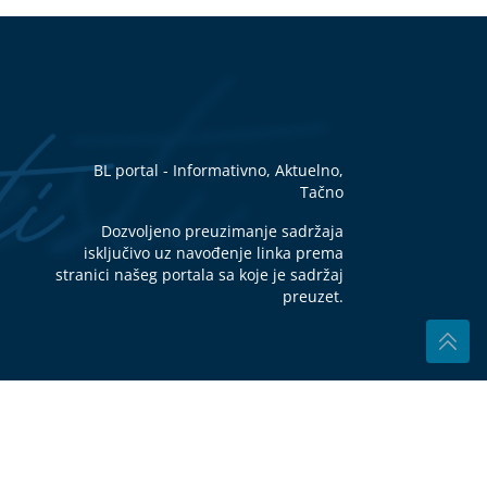
iku
ni