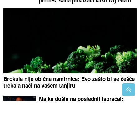
proces, sada pokazala kako izgleda u
bikiniju
Brokula nije obična namirnica: Evo zašto bi se češće
trebala naći na vašem tanjiru
Majka došla na poslednji ispraćaj:
Lijepa Ruskinja čije je TIJELO
PRONAĐENO U KOFERU kremirana u
Beogradu
Šaka pistacija dnevno može učiniti
čuda za organizam: Evo zašto ih