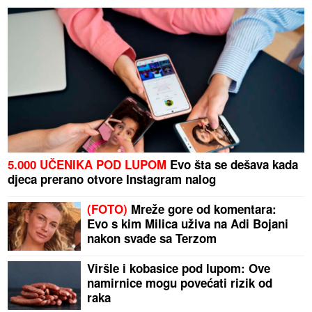
5.000 UČENIKA POD LUPOM
Evo šta se dešava kada
djeca prerano otvore Instagram nalog
(FOTO)
Mreže gore od komentara:
Evo s kim Milica uživa na Adi Bojani
nakon svađe sa Terzom
Viršle i kobasice pod lupom: Ove
namirnice mogu povećati rizik od
raka