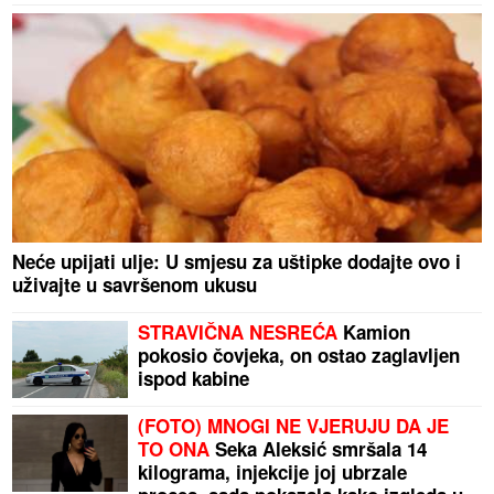
Neće upijati ulje: U smjesu za uštipke dodajte ovo i
uživajte u savršenom ukusu
STRAVIČNA NESREĆA
Kamion
pokosio čovjeka, on ostao zaglavljen
ispod kabine
(FOTO) MNOGI NE VJERUJU DA JE
TO ONA
Seka Aleksić smršala 14
kilograma, injekcije joj ubrzale