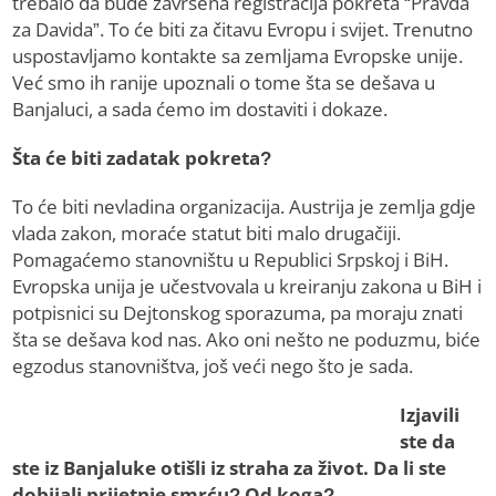
trebalo da bude završena registracija pokreta “Pravda
za Davida”. To će biti za čitavu Evropu i svijet. Trenutno
uspostavljamo kontakte sa zemljama Evropske unije.
Već smo ih ranije upoznali o tome šta se dešava u
Banjaluci, a sada ćemo im dostaviti i dokaze.
Šta će biti zadatak pokreta?
To će biti nevladina organizacija. Austrija je zemlja gdje
vlada zakon, moraće statut biti malo drugačiji.
Pomagaćemo stanovništu u Republici Srpskoj i BiH.
Evropska unija je učestvovala u kreiranju zakona u BiH i
potpisnici su Dejtonskog sporazuma, pa moraju znati
šta se dešava kod nas. Ako oni nešto ne poduzmu, biće
egzodus stanovništva, još veći nego što je sada.
Izjavili
ste da
ste iz Banjaluke otišli iz straha za život. Da li ste
dobijali prijetnje smrću? Od koga?