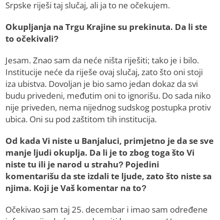
Srpske riješi taj slučaj, ali ja to ne očekujem.
Okupljanja na Trgu Krajine su prekinuta. Da li ste
to očekivali?
Jesam. Znao sam da neće ništa riješiti; tako je i bilo.
Institucije neće da riješe ovaj slučaj, zato što oni stoji
iza ubistva. Dovoljan je bio samo jedan dokaz da svi
budu privedeni, međutim oni to ignorišu. Do sada niko
nije priveden, nema nijednog sudskog postupka protiv
ubica. Oni su pod zaštitom tih institucija.
Od kada Vi niste u Banjaluci, primjetno je da se sve
manje ljudi okuplja. Da li je to zbog toga što Vi
niste tu ili je narod u strahu? Pojedini
komentarišu da ste izdali te ljude, zato što niste sa
njima. Koji je Vaš komentar na to?
Očekivao sam taj 25. decembar i imao sam određene