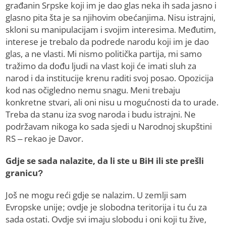
građanin Srpske koji im je dao glas neka ih sada jasno i
glasno pita šta je sa njihovim obećanjima. Nisu istrajni,
skloni su manipulacijam i svojim interesima. Međutim,
interese je trebalo da podrede narodu koji im je dao
glas, a ne vlasti. Mi nismo politička partija, mi samo
tražimo da dođu ljudi na vlast koji će imati sluh za
narod i da institucije krenu raditi svoj posao. Opozicija
kod nas očigledno nemu snagu. Meni trebaju
konkretne stvari, ali oni nisu u mogućnosti da to urade.
Treba da stanu iza svog naroda i budu istrajni. Ne
podržavam nikoga ko sada sjedi u Narodnoj skupštini
RS – rekao je Davor.
Gdje se sada nalazite, da li ste u BiH ili ste prešli
granicu?
Još ne mogu reći gdje se nalazim. U zemlji sam
Evropske unije; ovdje je slobodna teritorija i tu ću za
sada ostati. Ovdje svi imaju slobodu i oni koji tu žive,