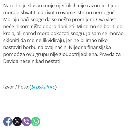
Narod nije slušao moje riječi ili ih nije razumio. Ljudi
moraju shvatiti da život u ovom sistemu nemoguć.
Moraju naći snage da se nešto promijeni. Ova vlast
neće nikom ništa dobro donijeti. Mi ćemo se boriti do
kraja, ali narod mora pokazati snagu. Ja sam se morao
skloniti da me ne likvidiraju, jer ne bi imao niko
nastaviti borbu na ovaj način. Nijedna finansijska
pomoć za ovu grupu nije zloupotrijebljena. Pravda za
Davida neće nikad nestati!
Izvor / Foto:(
SrpskaInfo
)