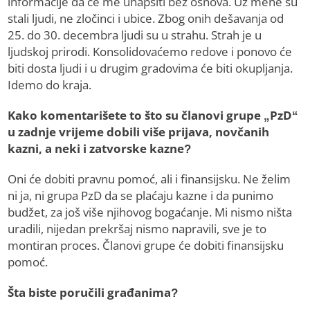
informacije da će me uhapsiti bez osnova. Uz mene su
stali ljudi, ne zločinci i ubice. Zbog onih dešavanja od
25. do 30. decembra ljudi su u strahu. Strah je u
ljudskoj prirodi. Konsolidovaćemo redove i ponovo će
biti dosta ljudi i u drugim gradovima će biti okupljanja.
Idemo do kraja.
Kako komentarišete to što su članovi grupe „PzD“
u zadnje vrijeme dobili više prijava, novčanih
kazni, a neki i zatvorske kazne?
Oni će dobiti pravnu pomoć, ali i finansijsku. Ne želim
ni ja, ni grupa PzD da se plaćaju kazne i da punimo
budžet, za još više njihovog bogaćanje. Mi nismo ništa
uradili, nijedan prekršaj nismo napravili, sve je to
montiran proces. Članovi grupe će dobiti finansijsku
pomoć.
Šta biste poručili građanima?