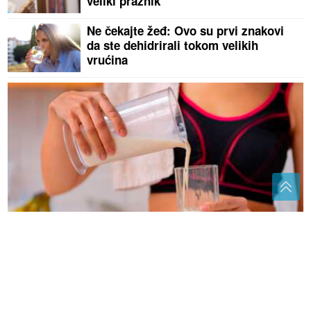
veliki praznik
Ne čekajte žeđ: Ovo su prvi znakovi
da ste dehidrirali tokom velikih
vrućina
Izbjegavajte ih pred spavanje: Ove 3 namirnice
MOGU OPTERETITI ŽELUDAC tokom noći
Podvodio djevojke iz Banjaluke:
Lenko Bešlić PRONAĐEN MRTAV u