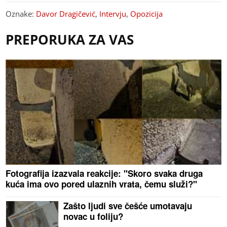
Oznake:
Davor Dragičević
,
Intervju
,
Opozicija
PREPORUKA ZA VAS
Fotografija izazvala reakcije: "Skoro svaka druga
kuća ima ovo pored ulaznih vrata, čemu služi?"
Zašto ljudi sve češće umotavaju
novac u foliju?