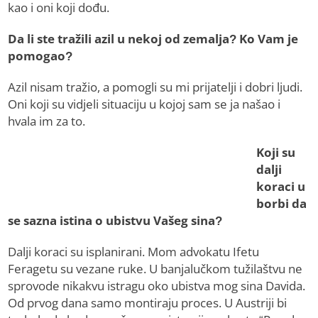
kao i oni koji dođu.
Da li ste tražili azil u nekoj od zemalja? Ko Vam je
pomogao?
Azil nisam tražio, a pomogli su mi prijatelji i dobri ljudi.
Oni koji su vidjeli situaciju u kojoj sam se ja našao i
hvala im za to.
Koji su
dalji
koraci u
borbi da
se sazna istina o ubistvu Vašeg sina?
Dalji koraci su isplanirani. Mom advokatu Ifetu
Feragetu su vezane ruke. U banjalučkom tužilaštvu ne
sprovode nikakvu istragu oko ubistva mog sina Davida.
Od prvog dana samo montiraju proces. U Austriji bi