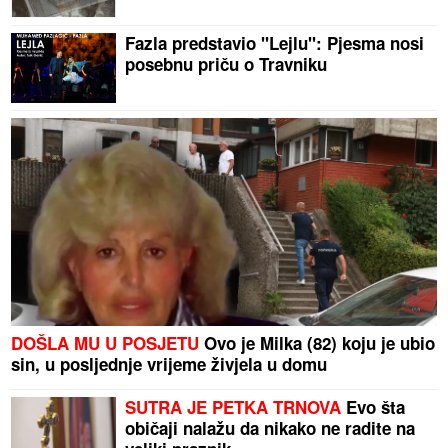
Fazla predstavio "Lejlu": Pjesma nosi
posebnu priču o Travniku
DOŠLA MU U POSJETU
Ovo je Milka (82) koju je ubio
sin, u posljednje vrijeme živjela u domu
SUTRA JE PETKA TRNOVA
Evo šta
običaji nalažu da nikako ne radite na