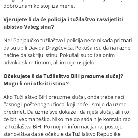
dobro znam ko stoji iza mene.
Vjerujete li da će policija i tužilaštvo rasvijetliti
ubistvo Vašeg sina?
Ne! Banjalučko tužilaštvo i policija neće nikada priznati
da su ubili Davida Dragičevića. Pokušali su da na razne
načine da sakriju istinu. Pokušali su to i sa onim
advokatskim timom, ali im nije uspjelo.
Očekujete li da Tužilaštvo BiH prezume slučaj?
Mogu li oni otkriti istinu?
Ako Tužilaštvo BiH preuzme slučaj, onda treba naći
časnog i poštenog tužioca, koji hoće i smije da uzme
predmet. Da uzme sve dokaze i da riješi slučaj, ali i to
će biti veoma teško. Niko me do sada nije kontaktirao
iz Tužilaštva BiH. Po mojim informacijama, postoje
stanovištva da se očekuje da Tužilaštvo Republike