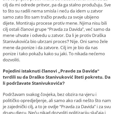
cilj da mi odrede pritvor, pa da ga stalno produžuju. Sve
to što su radili nema smisla i neću da idem u zatvor
samo zato što sam tražio pravdu za svoje ubijeno
dijete. Montiraju procese protiv mene. Njima nisu bili
cilj ostali članovi grupe “Pravda za Davida”, već samo da
mene uhvate i odvedu u zatvor. Da li je protiv Draška
Stanivukovića bio ubrzani proces? Nije. Oni samo žele
mene da ponize i da zatvore. Cilj im je bio da nas
ponize i tako pokažu kako su jaki. To nikada nećemo
dozvoliti.
Pojedini istaknuti članovi „Pravde za Davida“
tvrdili su da Draško Stanivuković šteti pokretu. Da
li podržavate Stanivukovića?
Podržavam svakog čovjeka, bez obzira na vjeru i
političko opredjeljenje, ali samo ako radi nešto što nam
je zajednički cilj, a to je ovdje “Pravda za Davida” i za svu
drugu djecu. Neću nikad dozvoliti politizaciju slučaja i