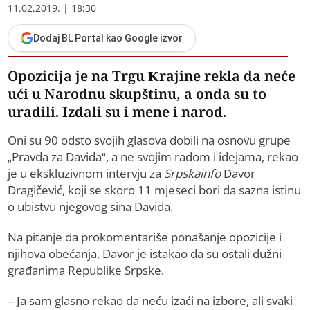
11.02.2019. | 18:30
Dodaj BL Portal kao Google izvor
Opozicija je na Trgu Krajine rekla da neće
ući u Narodnu skupštinu, a onda su to
uradili. Izdali su i mene i narod.
Oni su 90 odsto svojih glasova dobili na osnovu grupe
„Pravda za Davida“, a ne svojim radom i idejama, rekao
je u ekskluzivnom intervju za
Srpskainfo
Davor
Dragičević, koji se skoro 11 mjeseci bori da sazna istinu
o ubistvu njegovog sina Davida.
Na pitanje da prokomentariše ponašanje opozicije i
njihova obećanja, Davor je istakao da su ostali dužni
građanima Republike Srpske.
– Ja sam glasno rekao da neću izaći na izbore, ali svaki