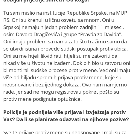
Tu sam mislio na institucije Republike Srpske, na MUP
RS. Oni su krenuli u ličnu osvetu sa mnom. Oni u
Srpskoj nemaju nijedan problem zadnjih 11 mjeseci,
osim Davora Dragičevića i grupe “Pravda za Davida”.
Oni imaju problem sa nama zato što tražimo samo da
se utvrdi istina i provede sudski postupak protiv ubica.
Oni su me htjeli likvidirati, htjeli su me zatvoriti da
nikad više u životu ne izađem. Dok bih bio u zatvoru oni
bi montirali sudske procese protiv mene. Već oni imaju
više od hiljadu spremih prijava protiv mene, koje su
neosnovane i bez ijednog dokaza. Ovo nam namjerno
rade, jer sad ne mogu registrovati pokret pošto su
protiv mene podignute optužnice.
Policija je podnijela više prijava i izvještaja protiv
Vas? Da li se planirate odazvati na njihove pozive?
Sve te prijave protiv mene su neosnovane. Imali su za