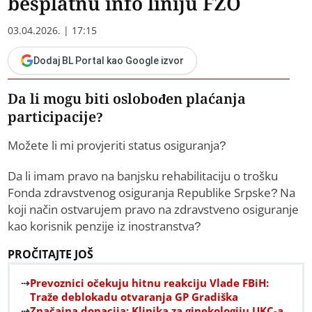
besplatnu info liniju FZO
03.04.2026. | 17:15
Dodaj BL Portal kao Google izvor
Da li mogu biti oslobođen plaćanja
participacije?
Možete li mi provjeriti status osiguranja?
Da li imam pravo na banjsku rehabilitaciju o trošku
Fonda zdravstvenog osiguranja Republike Srpske? Na
koji način ostvarujem pravo na zdravstveno osiguranje
kao korisnik penzije iz inostranstva?
PROČITAJTE JOŠ
Prevoznici očekuju hitnu reakciju Vlade FBiH:
Traže deblokadu otvaranja GP Gradiška
Značajna donacija: Klinika za ginekologiju UKC-a