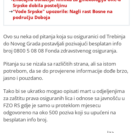
Srpske dobila posteljinu
“Vode Srpske” upozorile: Nagli rast Bosne na
području Doboja
Ovo su neka od pitanja koja su osiguranici od Trebinja
do Novog Grada postavljali pozivajući besplatan info
broj 0800 5 08 08 Fonda zdravstvenog osiguranja.
Pitanja su se nizala sa različitih strana, ali sa istom
potrebom, da se do provjerene informacije dođe brzo,
jasno i pouzdano.
Tako bi se ukratko mogao opisati mart u odjeljenjima
za zaštitu prava osiguranih lica i odnose sa javnošću u
FZO RS gdje je samo u proteklom mjesecu
odgovoreno na oko 500 poziva koji su upućeni na
besplatan info broj.
Iza