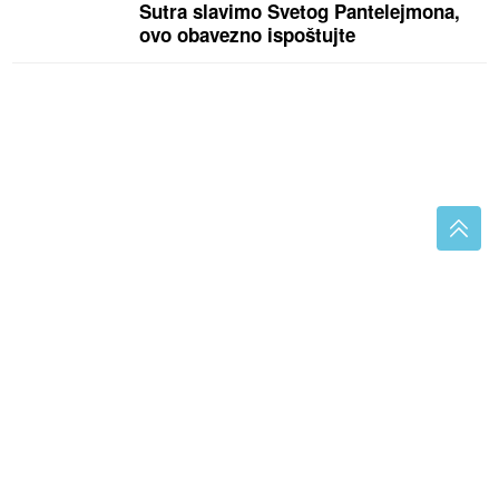
Sutra slavimo Svetog Pantelejmona,
ovo obavezno ispoštujte
"SPC
predstavlja garanciju jedinstva" Stevandić
razgovarao sa patrijarhom Porfirijem
Pospite samo ovaj otpad iz kuhinje
po zemlji: Nema više CRNIH MRLJA
NA PARADAJZU, ne truli uopšte
IDEALAN RUČAK ZA VRUĆE DANE