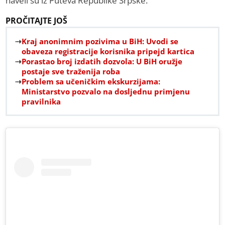
naveli su iz Puteva Republike Srpske.
PROČITAJTE JOŠ
Kraj anonimnim pozivima u BiH: Uvodi se
obaveza registracije korisnika pripejd kartica
Porastao broj izdatih dozvola: U BiH oružje
postaje sve traženija roba
Problem sa učeničkim ekskurzijama:
Ministarstvo pozvalo na dosljednu primjenu
pravilnika