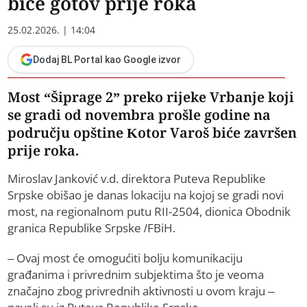
biće gotov prije roka
25.02.2026. | 14:04
Dodaj BL Portal kao Google izvor
Most “Šiprage 2” preko rijeke Vrbanje koji
se gradi od novembra prošle godine na
području opštine Kotor Varoš biće završen
prije roka.
Miroslav Janković v.d. direktora Puteva Republike
Srpske obišao je danas lokaciju na kojoj se gradi novi
most, na regionalnom putu RII-2504, dionica Obodnik
granica Republike Srpske /FBiH.
– Ovaj most će omogućiti bolju komunikaciju
građanima i privrednim subjektima što je veoma
značajno zbog privrednih aktivnosti u ovom kraju –