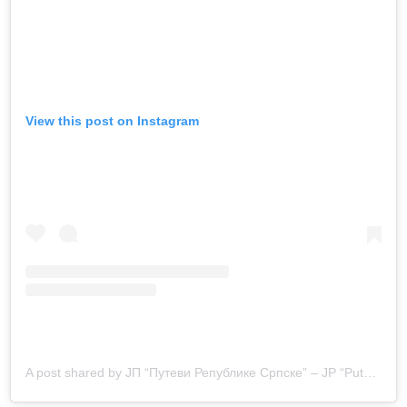
View this post on Instagram
A post shared by ЈП “Путеви Републике Српске” – JP “Putevi Republike Srpske” (@putevi_republike_srpske)