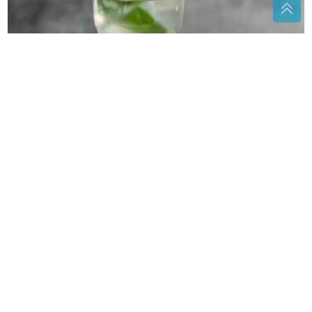
Način za izgubiti kilograme i ubrzati metabolizam
Obilježio karijere narodnih pjevača:
Umro čuveni Slobodan Boba
Spasojević
Otvaraju se vrata moći: Mlad Mjesec i
pomrčina Sunca u Lavu donose val
sreće OVIM znakovima