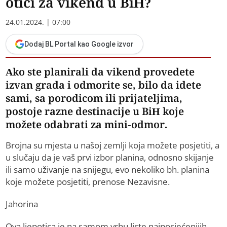
otići za vikend u BiH?
24.01.2024. | 07:00
Dodaj BL Portal kao Google izvor
Ako ste planirali da vikend provedete
izvan grada i odmorite se, bilo da idete
sami, sa porodicom ili prijateljima,
postoje razne destinacije u BiH koje
možete odabrati za mini-odmor.
Brojna su mjesta u našoj zemlji koja možete posjetiti, a
u slučaju da je vaš prvi izbor planina, odnosno skijanje
ili samo uživanje na snijegu, evo nekoliko bh. planina
koje možete posjetiti, prenose Nezavisne.
Jahorina
Ova ljepotica je na samom vrhu liste najposjećenijih