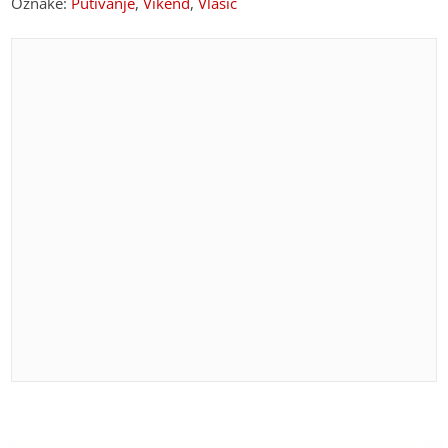
Oznake:
Putivanje
,
Vikend
,
Vlašić