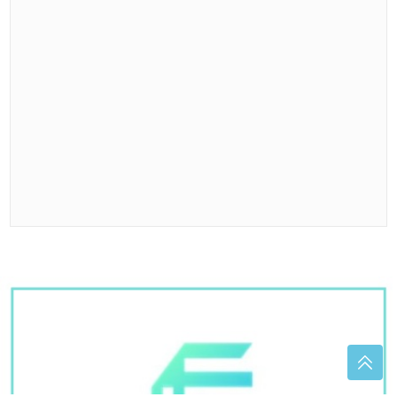
Sin Emine Jahović i Mustafe Sandala napunio 18
godina
Antonija Čerkez o starim ljubavima i
novom poglavlju: Mogla bih napisati
roman
"Nastala je jeziva tišina" Progovorili
poznanici ubijene doktorke Milke (82),
sin joj presudio dok mu je pravila
ručak