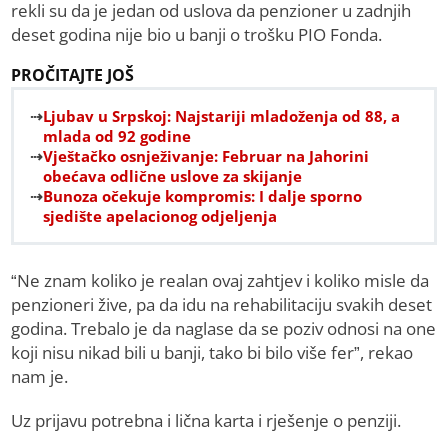
rekli su da je jedan od uslova da penzioner u zadnjih
deset godina nije bio u banji o trošku PIO Fonda.
PROČITAJTE JOŠ
Ljubav u Srpskoj: Najstariji mladoženja od 88, a
mlada od 92 godine
Vještačko osnježivanje: Februar na Jahorini
obećava odlične uslove za skijanje
Bunoza očekuje kompromis: I dalje sporno
sjedište apelacionog odjeljenja
“Ne znam koliko je realan ovaj zahtjev i koliko misle da
penzioneri žive, pa da idu na rehabilitaciju svakih deset
godina. Trebalo je da naglase da se poziv odnosi na one
koji nisu nikad bili u banji, tako bi bilo više fer”, rekao
nam je.
Uz prijavu potrebna i lična karta i rješenje o penziji.