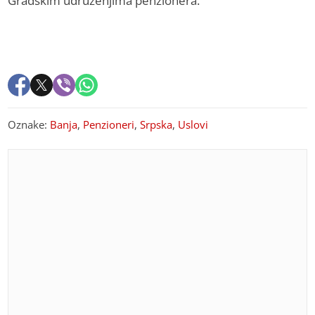
Gradskim udruženjima penzionera.
Oznake:
Banja
,
Penzioneri
,
Srpska
,
Uslovi
PREPORUKA ZA VAS