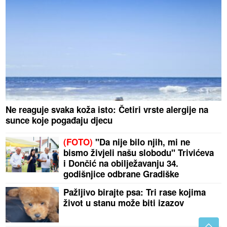
Ne reaguje svaka koža isto: Četiri vrste alergije na
sunce koje pogađaju djecu
(FOTO)
"Da nije bilo njih, mi ne
bismo živjeli našu slobodu" Trivićeva
i Dončić na obilježavanju 34.
godišnjice odbrane Gradiške
Pažljivo birajte psa: Tri rase kojima
život u stanu može biti izazov