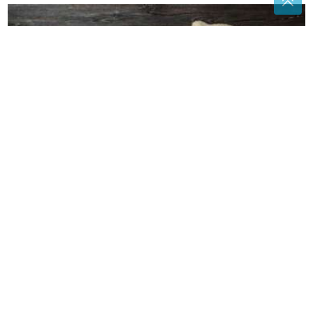
Citrusna bomba iz prirode: Grejp jača organizam i
donosi brojne zdravstvene koristi
Obratite pažnju na ponašanje
partnera: Šest znakova koji mogu
ukazivati na prevaru
Kako uspješno rashladiti prostoriju
bez klima-uređaja: Postoji nekoliko
jednostavnih trikova