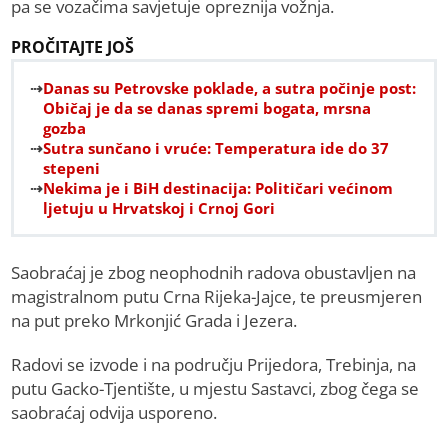
pa se vozačima savjetuje opreznija vožnja.
PROČITAJTE JOŠ
Danas su Petrovske poklade, a sutra počinje post:
Običaj je da se danas spremi bogata, mrsna
gozba
Sutra sunčano i vruće: Temperatura ide do 37
stepeni
Nekima je i BiH destinacija: Političari većinom
ljetuju u Hrvatskoj i Crnoj Gori
Saobraćaj je zbog neophodnih radova obustavljen na
magistralnom putu Crna Rijeka-Jajce, te preusmjeren
na put preko Mrkonjić Grada i Jezera.
Radovi se izvode i na području Prijedora, Trebinja, na
putu Gacko-Tjentište, u mjestu Sastavci, zbog čega se
saobraćaj odvija usporeno.