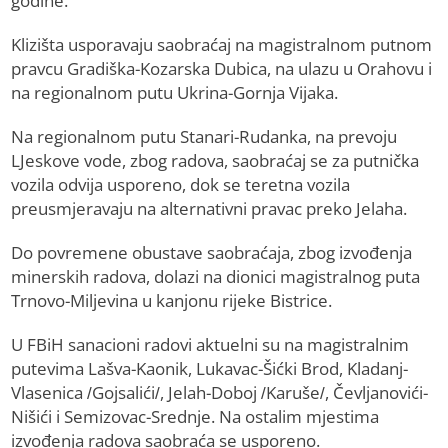
godine.
Klizišta usporavaju saobraćaj na magistralnom putnom
pravcu Gradiška-Kozarska Dubica, na ulazu u Orahovu i
na regionalnom putu Ukrina-Gornja Vijaka.
Na regionalnom putu Stanari-Rudanka, na prevoju
LJeskove vode, zbog radova, saobraćaj se za putnička
vozila odvija usporeno, dok se teretna vozila
preusmjeravaju na alternativni pravac preko Jelaha.
Do povremene obustave saobraćaja, zbog izvođenja
minerskih radova, dolazi na dionici magistralnog puta
Trnovo-Miljevina u kanjonu rijeke Bistrice.
U FBiH sanacioni radovi aktuelni su na magistralnim
putevima Lašva-Kaonik, Lukavac-Šićki Brod, Kladanj-
Vlasenica /Gojsalići/, Jelah-Doboj /Karuše/, Čevljanovići-
Nišići i Semizovac-Srednje. Na ostalim mjestima
izvođenja radova saobraća se usporeno.