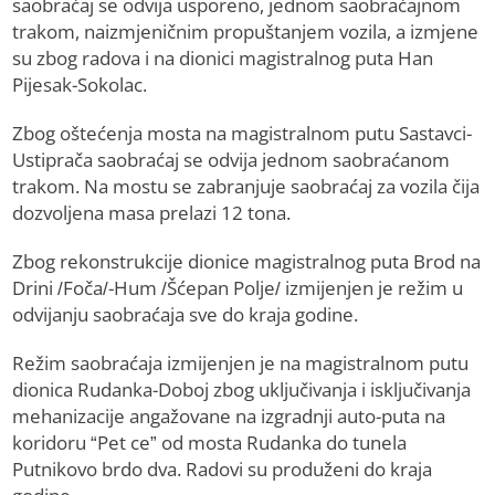
saobraćaj se odvija usporeno, jednom saobraćajnom
trakom, naizmjeničnim propuštanjem vozila, a izmjene
su zbog radova i na dionici magistralnog puta Han
Pijesak-Sokolac.
Zbog oštećenja mosta na magistralnom putu Sastavci-
Ustiprača saobraćaj se odvija jednom saobraćanom
trakom. Na mostu se zabranjuje saobraćaj za vozila čija
dozvoljena masa prelazi 12 tona.
Zbog rekonstrukcije dionice magistralnog puta Brod na
Drini /Foča/-Hum /Šćepan Polje/ izmijenjen je režim u
odvijanju saobraćaja sve do kraja godine.
Režim saobraćaja izmijenjen je na magistralnom putu
dionica Rudanka-Doboj zbog uključivanja i isključivanja
mehanizacije angažovane na izgradnji auto-puta na
koridoru “Pet ce” od mosta Rudanka do tunela
Putnikovo brdo dva. Radovi su produženi do kraja