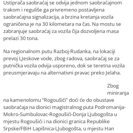
Ustiprača saobraćaj se odvija jednom saobraćajnom
trakom i reguliše ga privremeno postavljena
saobraćajna signalizacija, a brzina kretanja vozila
ograničena je na 30 kilometara na čas. Na mostu se
zabranjuje saobraćaj za vozila čija dozvoljena masa
prelazi 30 tona.
Na regionalnom putu Razboj-Rudanka, na lokaciji
prevoj LJeskove vode, zbog radova, saobraćaj se za
putnička vozila odvija usporeno, dok se teretna vozila
preusmjeravaju na alternativni pravac preko Jelaha.
Zbog
miniranja
na kamenolomu “Rogoušići” doći će do obustave
saobraćaja na dionici magistralnog puta Podromanija-
Mokro-Sumbulovac-Rogoušići-Donja LJubogošta u
mjestu Rogoušići i na dionici granica Republike
Srpske/FBiH Lapišnica-LJubogošta, u mjestu Han