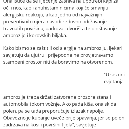
Ona ističe da se liječenje zasniva na upotrebi kapi za
oči i nos, kao i antihistaminicima koji će smanjiti
alergijsku reakciju, a kao jednu od najvažnijih
preventivnih mjera navodi redovno održavanje
travnatih površina, parkova i dvorišta te uništavanje
ambrozije i korovskih biljaka.
Kako bismo se zaštitili od alergije na ambroziju, ljekari
savjetuju da ujutru i prijepodne ne provjetravamo
stambeni prostor niti da boravimo na otvorenom.
“U sezoni
cvjetanja
ambrozije treba držati zatvorene prozore stana i
automobila tokom vožnje. Ako pada kiša, ona skida
polen, pa se tada preporučuje izlazak napolje.
Obavezno je kupanje uveče prije spavanja, jer se polen
zadržava na kosi i površini tijela”, savjetuje