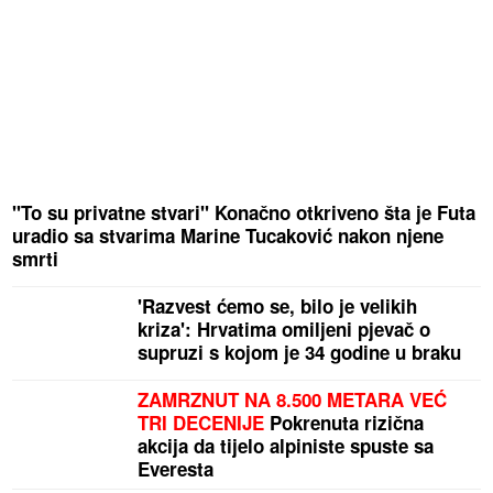
"To su privatne stvari" Konačno otkriveno šta je Futa
uradio sa stvarima Marine Tucaković nakon njene
smrti
'Razvest ćemo se, bilo je velikih
kriza': Hrvatima omiljeni pjevač o
supruzi s kojom je 34 godine u braku
ZAMRZNUT NA 8.500 METARA VEĆ
TRI DECENIJE
Pokrenuta rizična
akcija da tijelo alpiniste spuste sa
Everesta