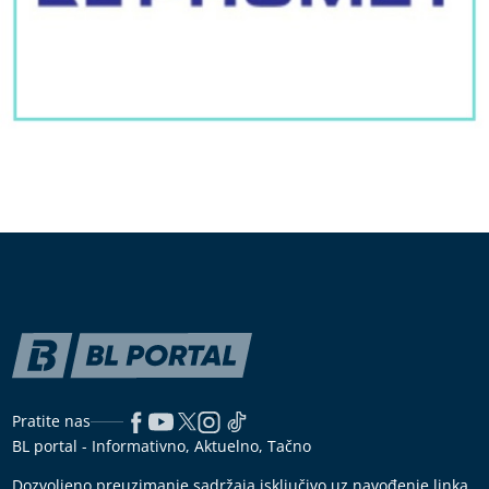
Pratite nas
BL portal - Informativno, Aktuelno, Tačno
Dozvoljeno preuzimanje sadržaja isključivo uz navođenje linka