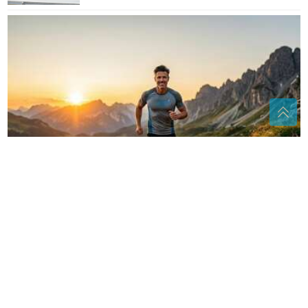
Testosteron nije samo hormon snage: Evo zašto je
ključan za zdravlje muškarca
Banjaluka, podzemlje
Gasi žeđ, vraća energiju i čuva
crijeva: Kad sunce prži, OVO PIĆE
SPASAVA organizam