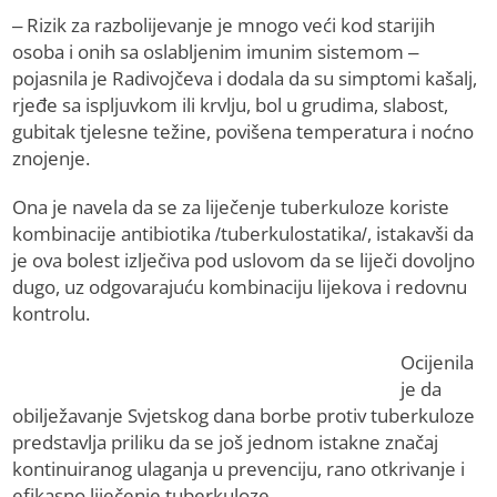
– Rizik za razbolijevanje je mnogo veći kod starijih
osoba i onih sa oslabljenim imunim sistemom –
pojasnila je Radivojčeva i dodala da su simptomi kašalj,
rjeđe sa ispljuvkom ili krvlju, bol u grudima, slabost,
gubitak tjelesne težine, povišena temperatura i noćno
znojenje.
Ona je navela da se za liječenje tuberkuloze koriste
kombinacije antibiotika /tuberkulostatika/, istakavši da
je ova bolest izlječiva pod uslovom da se liječi dovoljno
dugo, uz odgovarajuću kombinaciju lijekova i redovnu
kontrolu.
Ocijenila
je da
obilježavanje Svjetskog dana borbe protiv tuberkuloze
predstavlja priliku da se još jednom istakne značaj
kontinuiranog ulaganja u prevenciju, rano otkrivanje i
efikasno liječenje tuberkuloze.