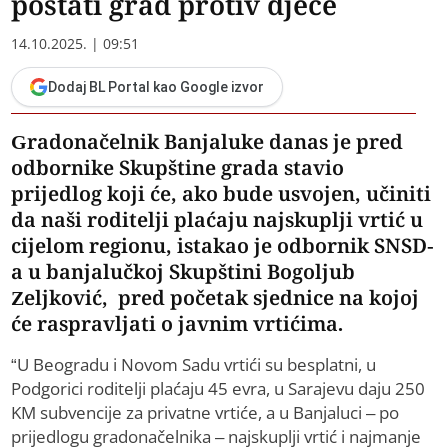
postati grad protiv djece
14.10.2025. | 09:51
Dodaj BL Portal kao Google izvor
Gradonačelnik Banjaluke danas je pred
odbornike Skupštine grada stavio
prijedlog koji će, ako bude usvojen, učiniti
da naši roditelji plaćaju najskuplji vrtić u
cijelom regionu, istakao je odbornik SNSD-
a u banjalučkoj Skupštini Bogoljub
Zeljković, pred početak sjednice na kojoj
će raspravljati o javnim vrtićima.
“U Beogradu i Novom Sadu vrtići su besplatni, u
Podgorici roditelji plaćaju 45 evra, u Sarajevu daju 250
KM subvencije za privatne vrtiće, a u Banjaluci – po
prijedlogu gradonačelnika – najskuplji vrtić i najmanje