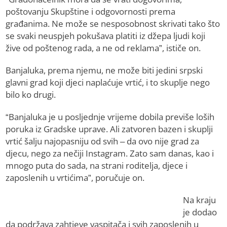
poštovanju Skupštine i odgovornosti prema
građanima. Ne može se nesposobnost skrivati tako što
se svaki neuspjeh pokušava platiti iz džepa ljudi koji
žive od poštenog rada, a ne od reklama”, ističe on.
Banjaluka, prema njemu, ne može biti jedini srpski
glavni grad koji djeci naplaćuje vrtić, i to skuplje nego
bilo ko drugi.
“Banjaluka je u posljednje vrijeme dobila previše loših
poruka iz Gradske uprave. Ali zatvoren bazen i skuplji
vrtić šalju najopasniju od svih – da ovo nije grad za
djecu, nego za nečiji Instagram. Zato sam danas, kao i
mnogo puta do sada, na strani roditelja, djece i
zaposlenih u vrtićima”, poručuje on.
Na kraju
je dodao
da podržava zahtjeve vaspitača i svih zaposlenih u