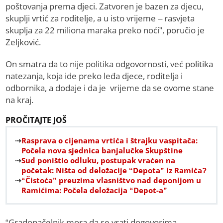
poštovanja prema djeci. Zatvoren je bazen za djecu,
skuplji vrtić za roditelje, a u isto vrijeme – rasvjeta
skuplja za 22 miliona maraka preko noći”, poručio je
Zeljković.
On smatra da to nije politika odgovornosti, već politika
natezanja, koja ide preko leđa djece, roditelja i
odbornika, a dodaje i da je vrijeme da se ovome stane
na kraj.
PROČITAJTE JOŠ
Rasprava o cijenama vrtića i štrajku vaspitača:
Počela nova sjednica banjalučke Skupštine
Sud poništio odluku, postupak vraćen na
početak: Ništa od deložacije “Depota” iz Ramića?
“Čistoća” preuzima vlasništvo nad deponijom u
Ramićima: Počela deložacija “Depot-a”
“Gradonačelnik mora da se vrati dogovorima,