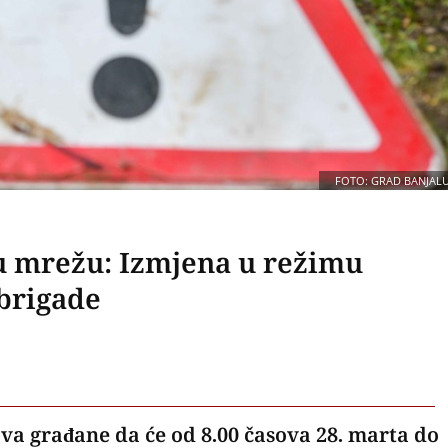
FOTO: GRAD BANJAL
u mrežu: Izmjena u režimu
 brigade
ava građane da će od 8.00 časova 28. marta do