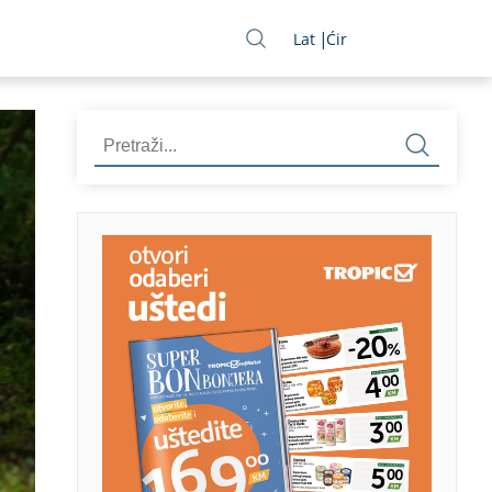
Lat
Ćir