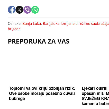
Oznake:
Banja Luka
,
Banjaluka
,
Izmjene u režimu saobraćaj
brigade
PREPORUKA ZA VAS
Toplotni valovi kriju ozbiljan rizik:
Ljekari otkrili 
Ove osobe moraju posebno čuvati
opasan mit: M
bubrege
SVJEŽEG KRA
kamen u bubr