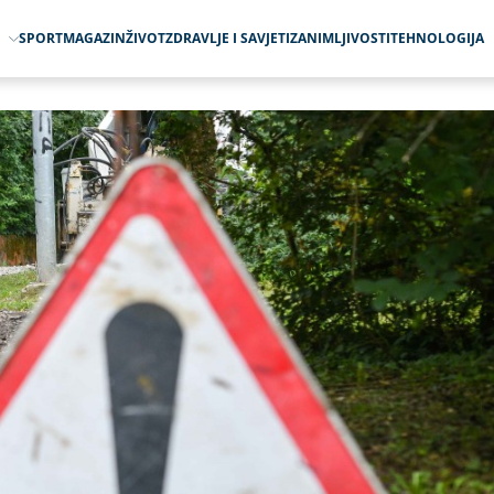
O
SPORT
MAGAZIN
ŽIVOT
ZDRAVLJE I SAVJETI
ZANIMLJIVOSTI
TEHNOLOGIJA