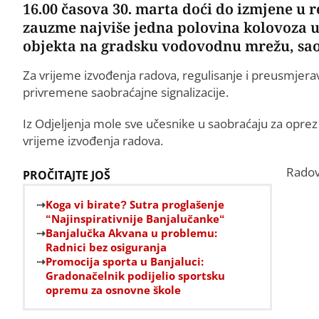
16.00 časova 30. marta doći do izmjene u 
zauzme najviše jedna polovina kolovoza u 
objekta na gradsku vodovodnu mrežu, sao
Za vrijeme izvođenja radova, regulisanje i preusmjera
privremene saobraćajne signalizacije.
Iz Odjeljenja mole sve učesnike u saobraćaju za oprez
vrijeme izvođenja radova.
Radov
PROČITAJTE JOŠ
Koga vi birate? Sutra proglašenje
“Najinspirativnije Banjalučanke“
Banjalučka Akvana u problemu:
Radnici bez osiguranja
Promocija sporta u Banjaluci:
Gradonačelnik podijelio sportsku
opremu za osnovne škole