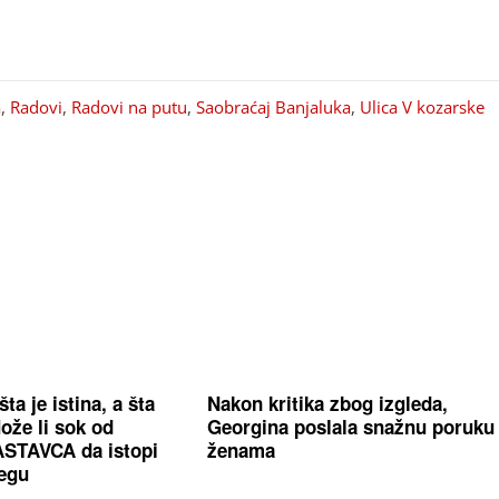
a
,
Radovi
,
Radovi na putu
,
Saobraćaj Banjaluka
,
Ulica V kozarske
šta je istina, a šta
Nakon kritika zbog izgleda,
ože li sok od
Georgina poslala snažnu poruku
STAVCA da istopi
ženama
egu