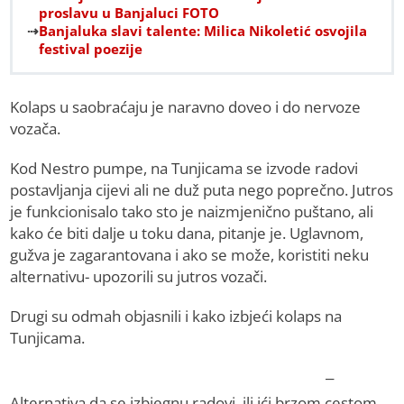
proslavu u Banjaluci FOTO
Banjaluka slavi talente: Milica Nikoletić osvojila
festival poezije
Kolaps u saobraćaju je naravno doveo i do nervoze
vozača.
Kod Nestro pumpe, na Tunjicama se izvode radovi
postavljanja cijevi ali ne duž puta nego poprečno. Jutros
je funkcionisalo tako sto je naizmjenično puštano, ali
kako će biti dalje u toku dana, pitanje je. Uglavnom,
gužva je zagarantovana i ako se može, koristiti neku
alternativu- upozorili su jutros vozači.
Drugi su odmah objasnili i kako izbjeći kolaps na
Tunjicama.
–
Alternativa da se izbjegnu radovi, ili ići brzom cestom