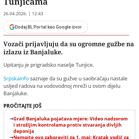
Tunjicama
26.04.2026. | 12:43
Dodaj BL Portal kao Google izvor
Vozači prijavljuju da su ogromne gužbe na
izlazu iz Banjaluke.
Upitanju je prigradsko naselje Tunjice.
Srpskainfo
saznaje da su gužve u saobraćaju nastale
usljed radova na vodovodnoj mreži u ovom dijelu
Banjaluke.
PROČITAJTE JOŠ
Grad Banjaluka pojačava mjere: Video nadzorom
i strožijim kontrolama protiv stvaranja divljih
deponija
Nemojte ovo zaboraviti za 1. maj: Kratak vodič za