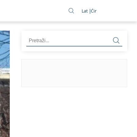
Lat
Ćir