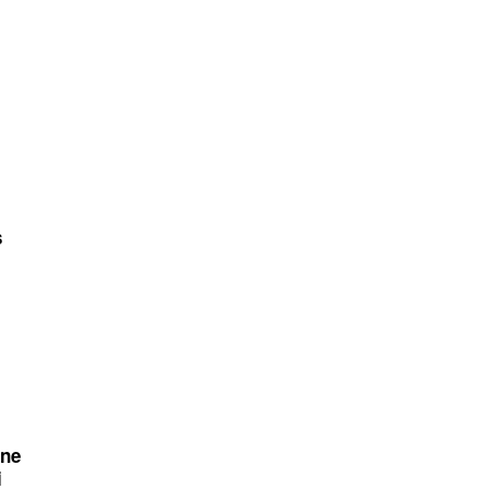
s
 ne
i