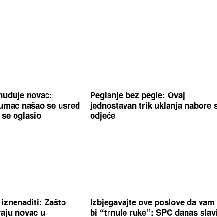
znuđuje novac:
Peglanje bez pegle: Ovaj
lumac našao se usred
jednostavan trik uklanja nabore 
 se oglasio
odjeće
iznenaditi: Zašto
Izbjegavajte ove poslove da vam
aju novac u
bi “trnule ruke”: SPC danas slav