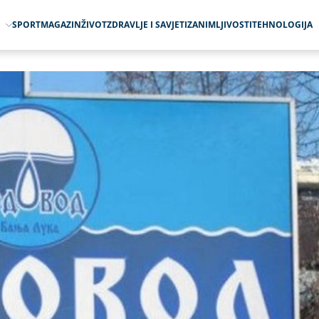
O
SPORT
MAGAZIN
ŽIVOT
ZDRAVLJE I SAVJETI
ZANIMLJIVOSTI
TEHNOLOGIJA