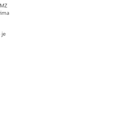
u MZ
vima
 je