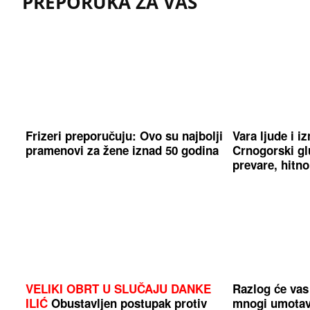
PREPORUKA ZA VAS
Frizeri preporučuju: Ovo su najbolji
Vara ljude i i
pramenovi za žene iznad 50 godina
Crnogorski g
prevare, hitno
VELIKI OBRT U SLUČAJU DANKE
Razlog će vas 
ILIĆ
Obustavljen postupak protiv
mnogi umotav