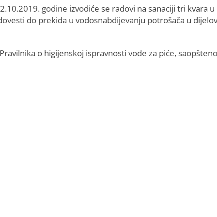
2.10.2019. godine izvodiće se radovi na sanaciji tri kvara 
dovesti do prekida u vodosnabdijevanju potrošača u dijelo
ravilnika o higijenskoj ispravnosti vode za piće, saopšteno