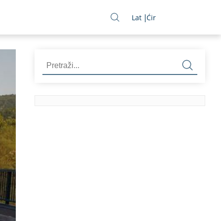
Lat
Ćir