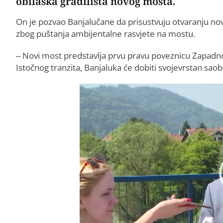
obilaska gradilišta novog mosta.
On je pozvao Banjalučane da prisustvuju otvaranju nov
zbog puštanja ambijentalne rasvjete na mostu.
– Novi most predstavlja prvu pravu poveznicu Zapadnog
Istočnog tranzita, Banjaluka će dobiti svojevrstan saob
Video
Player