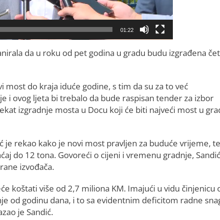
01:22
anirala da u roku od pet godina u gradu budu izgrađena četi
 most do kraja iduće godine, s tim da su za to već
e i ovog ljeta bi trebalo da bude raspisan tender za izbor
jekat izgradnje mosta u Docu koji će biti najveći most u gra
ić je rekao kako je novi most pravljen za buduće vrijeme, t
aćaj do 12 tona. Govoreći o cijeni i vremenu gradnje, Sandić
strane izvođača.
e koštati više od 2,7 miliona KM. Imajući u vidu činjenicu 
e od godinu dana, i to sa evidentnim deficitom radne sna
azao je Sandić.