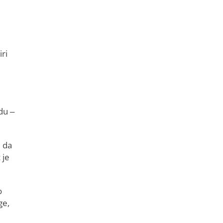
ri
du –
e da
 je
o
ge,