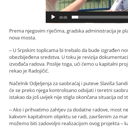
00:00
Prema njegovim riječima, gradska administracija je pl
nova mosta.
– U Srpskim toplicama bi trebalo da bude izgrađen novi
obezbijeđena sredstva. U toku je revizija dokumentacij
izvođača radova. Poslije toga, ući ćemo u kapitalni pro
rekao je Radojičić.
Načelnik Odjeljenja za saobraćaj i puteve Slaviša Sand
će se preko njega kontrolisano odvijati i teretni saobr
istakao da još uvijek nije stigla okončana situacija od 
– Ako i prihvatimo zahtjev za dodatne radove, most neć
kakvom kapitalnom objektu se radi, završenim za manj
možemo biti zadovoljni realizacijom ovog projekta – k