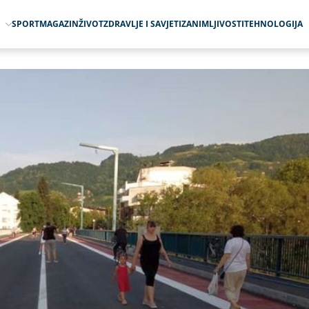
O
SPORT
MAGAZIN
ŽIVOT
ZDRAVLJE I SAVJETI
ZANIMLJIVOSTI
TEHNOLOGIJA