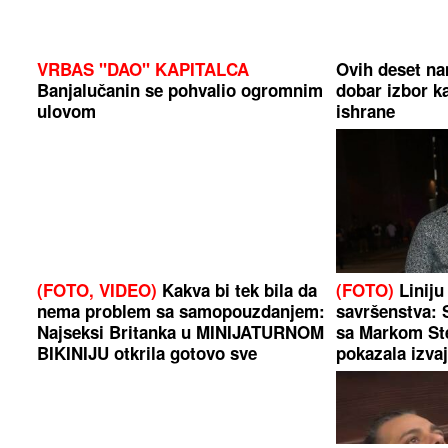
VRBAS "DAO" KAPITALCA
Ovih deset na
Banjalučanin se pohvalio ogromnim
dobar izbor k
ulovom
ishrane
(FOTO, VIDEO)
Kakva bi tek bila da
(FOTO)
Liniju
nema problem sa samopouzdanjem:
savršenstva: 
Najseksi Britanka u MINIJATURNOM
sa Markom St
BIKINIJU otkrila gotovo sve
pokazala izvaj