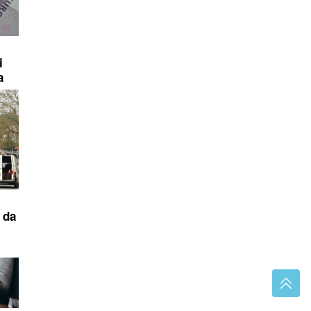
i
a
 da