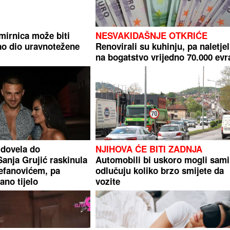
mirnica može biti
NESVAKIDAŠNJE OTKRIĆE
ao dio uravnotežene
Renovirali su kuhinju, pa naletjel
na bogatstvo vrijedno 70.000 evr
 dovela do
NJIHOVA ĆE BITI ZADNJA
Sanja Grujić raskinula
Automobili bi uskoro mogli sami
efanovićem, pa
odlučuju koliko brzo smijete da
ano tijelo
vozite