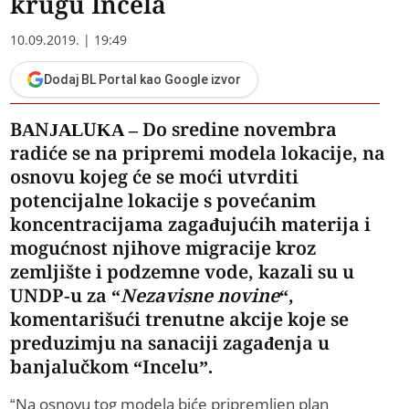
krugu Incela
10.09.2019. | 19:49
Dodaj BL Portal kao Google izvor
BANJALUKA – Do sredine novembra
radiće se na pripremi modela lokacije, na
osnovu kojeg će se moći utvrditi
potencijalne lokacije s povećanim
koncentracijama zagađujućih materija i
mogućnost njihove migracije kroz
zemljište i podzemne vode, kazali su u
UNDP-u za “
Nezavisne novine
“,
komentarišući trenutne akcije koje se
preduzimju na sanaciji zagađenja u
banjalučkom “Incelu”.
“Na osnovu tog modela biće pripremljen plan