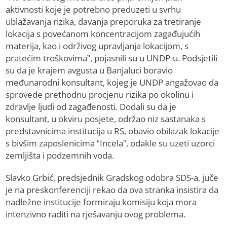
aktivnosti koje je potrebno preduzeti u svrhu
ublažavanja rizika, davanja preporuka za tretiranje
lokacija s povećanom koncentracijom zagađujućih
materija, kao i održivog upravljanja lokacijom, s
pratećim troškovima”, pojasnili su u UNDP-u. Podsjetili
su da je krajem avgusta u Banjaluci boravio
međunarodni konsultant, kojeg je UNDP angažovao da
sprovede prethodnu procjenu rizika po okolinu i
zdravlje ljudi od zagađenosti. Dodali su da je
konsultant, u okviru posjete, održao niz sastanaka s
predstavnicima institucija u RS, obavio obilazak lokacije
s bivšim zaposlenicima “Incela”, odakle su uzeti uzorci
zemljišta i podzemnih voda.
Slavko Grbić, predsjednik Gradskog odobra SDS-a, juče
je na preskonferenciji rekao da ova stranka insistira da
nadležne institucije formiraju komisiju koja mora
intenzivno raditi na rješavanju ovog problema.