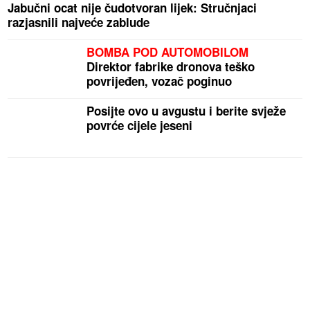
Jabučni ocat nije čudotvoran lijek: Stručnjaci
razjasnili najveće zablude
BOMBA POD AUTOMOBILOM
Direktor fabrike dronova teško
povrijeđen, vozač poginuo
Posijte ovo u avgustu i berite svježe
povrće cijele jeseni