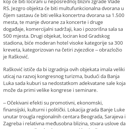
koji će biti locirani u neposrednoj blizini zgrade Vlade
RS. Jezgro objekta će biti multufunkcionalna dvorana u
čijem sastavu će biti velika koncertna dvorana sa 1.500
mesta, te manje dvorane za koncerte i druge
događaje, komercijalni sadržaji, kao i pozorišna sala sa
500 mjesta. Drugi objekat, lociran kod Gradskog
stadiona, biće moderan hotel visoke kategorije sa 300
kreveta, kategorizovan na četiri zvjezdice – obrazložio
je Rašković.
Rašković ističe da bi izgradnja ovih objekata imala veliki
uticaj na razvoj kongresnog turizma, budući da Banja
Luka sada kuburi sa nedostatkom adekvatane sale koja
može da primi velike kongrese i seminare.
– Očekivani efekti su promotivni, ekonomski,
finansijski, kulturni i politički. Lokacija grada Banje Luke
unutar trougla regionalnih centara Beograda, Sarajeva i
Zagreba i relativna međusobna blizina, stvara uslove da