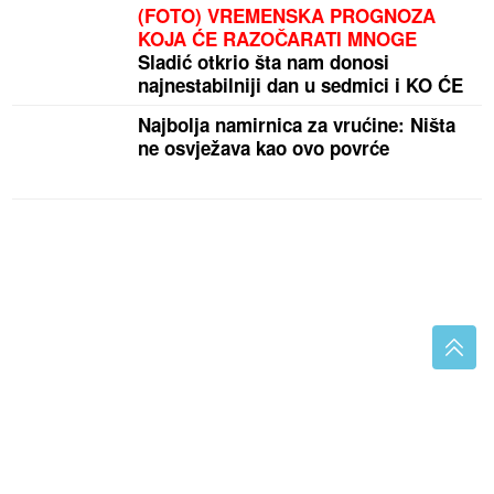
(FOTO) VREMENSKA PROGNOZA
KOJA ĆE RAZOČARATI MNOGE
Sladić otkrio šta nam donosi
najnestabilniji dan u sedmici i KO ĆE
PRODISATI
Najbolja namirnica za vrućine: Ništa
ne osvježava kao ovo povrće
Milica Todorović o životu sa bebom, progovorila i o
partner: Snalazi se on dobro