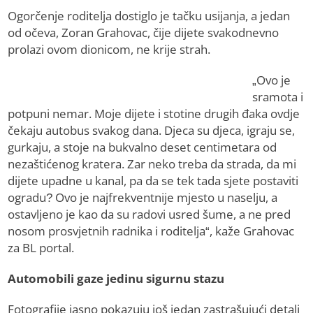
Ogorčenje roditelja dostiglo je tačku usijanja, a jedan
od očeva, Zoran Grahovac, čije dijete svakodnevno
prolazi ovom dionicom, ne krije strah.
„Ovo je
sramota i
potpuni nemar. Moje dijete i stotine drugih đaka ovdje
čekaju autobus svakog dana. Djeca su djeca, igraju se,
gurkaju, a stoje na bukvalno deset centimetara od
nezaštićenog kratera. Zar neko treba da strada, da mi
dijete upadne u kanal, pa da se tek tada sjete postaviti
ogradu? Ovo je najfrekventnije mjesto u naselju, a
ostavljeno je kao da su radovi usred šume, a ne pred
nosom prosvjetnih radnika i roditelja“, kaže Grahovac
za BL portal.
Automobili gaze jedinu sigurnu stazu
Fotografije jasno pokazuju još jedan zastrašujući detalj