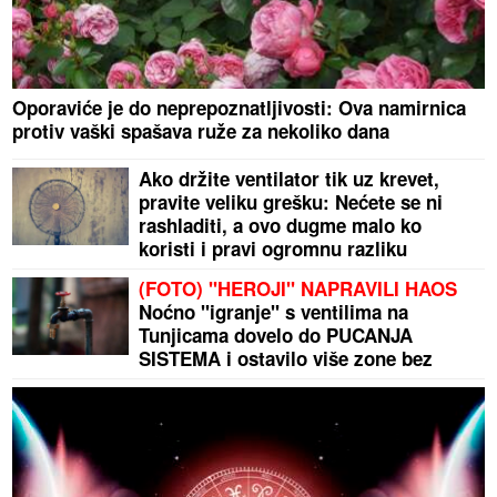
Oporaviće je do neprepoznatljivosti: Ova namirnica
protiv vaški spašava ruže za nekoliko dana
Ako držite ventilator tik uz krevet,
pravite veliku grešku: Nećete se ni
rashladiti, a ovo dugme malo ko
koristi i pravi ogromnu razliku
(FOTO) "HEROJI" NAPRAVILI HAOS
Noćno "igranje" s ventilima na
Tunjicama dovelo do PUCANJA
SISTEMA i ostavilo više zone bez
vode