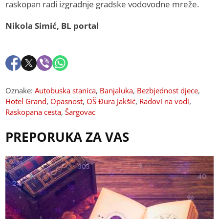
raskopan radi izgradnje gradske vodovodne mreže.
Nikola Simić, BL portal
Oznake:
Autobuska stanica
,
Banjaluka
,
Bezbjednost djece
,
Hotel Grand
,
Opasnost
,
OŠ Đura Jakšić
,
Radovi na vodi
,
Raskopana cesta
,
Šargovac
PREPORUKA ZA VAS