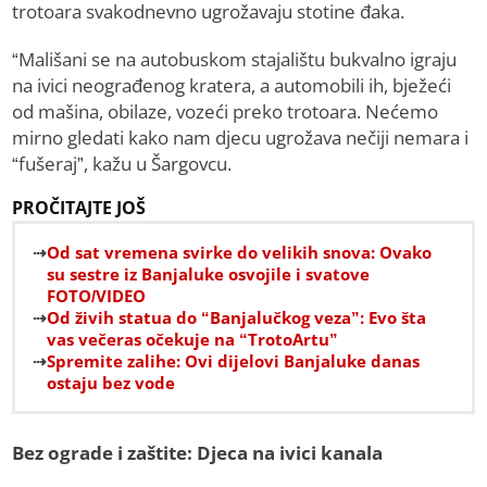
trotoara svakodnevno ugrožavaju stotine đaka.
“Mališani se na autobuskom stajalištu bukvalno igraju
na ivici neograđenog kratera, a automobili ih, bježeći
od mašina, obilaze, vozeći preko trotoara. Nećemo
mirno gledati kako nam djecu ugrožava nečiji nemara i
“fušeraj”, kažu u Šargovcu.
PROČITAJTE JOŠ
Od sat vremena svirke do velikih snova: Ovako
su sestre iz Banjaluke osvojile i svatove
FOTO/VIDEO
Od živih statua do “Banjalučkog veza”: Evo šta
vas večeras očekuje na “TrotoArtu”
Spremite zalihe: Ovi dijelovi Banjaluke danas
ostaju bez vode
Bez ograde i zaštite: Djeca na ivici kanala