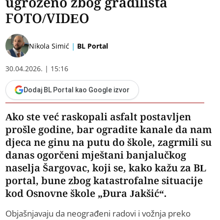
ugroženo zbog gradilišta
FOTO/VIDEO
|
Nikola Simić
BL Portal
30.04.2026. | 15:16
Dodaj BL Portal kao Google izvor
Ako ste već raskopali asfalt postavljen
prošle godine, bar ogradite kanale da nam
djeca ne ginu na putu do škole, zagrmili su
danas ogorčeni mještani banjalučkog
naselja Šargovac, koji se, kako kažu za BL
portal, bune zbog katastrofalne situacije
kod Osnovne škole „Đura Jakšić“.
Objašnjavaju da neograđeni radovi i vožnja preko