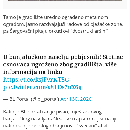
Tamo je gradilište uredno ograđeno metalnom
ogradom, jasno razdvajajući radove od pješačke zone,
pa Šargovačni pitaju otkud ovi “dvostruki aršini”.
U banjalučkom naselju pobjesnili! Stotine
osnovaca ugroženo zbog gradilišta, više
informacija na linku
https://t.co/ksjFvrKTSG
pic.twitter.com/x8TOs7nX6q
— BL Portal (@bl_portal)
April 30, 2026
Kako je BL portal ranije pisao, mještani ovog
banjalučkog naselja našli su se u apsurdnoj situaciji,
nakon što je prošlogodišnji novi i “svečani” aflat