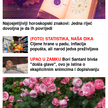
Najosjetljiviji horoskopski znakovi: Jedna riječ
dovoljna je da ih povrijedi
(FOTO) STATISTIKA, NAŠA DIKA
Cijene hrane u padu, inflacija
popušta, ali narod jedva preživljava
UPAO U ZAMKU
Bori Santani bivša
"došla glave", ovo je istina o
eksplicitnim snimcima i dopisivanju