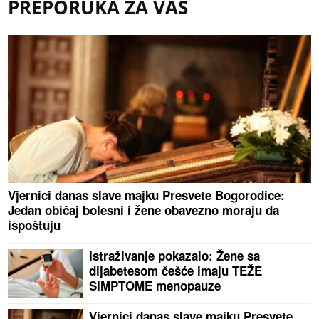
PREPORUKA ZA VAS
Vjernici danas slave majku Presvete Bogorodice:
Jedan običaj bolesni i žene obavezno moraju da
ispoštuju
Istraživanje pokazalo: Žene sa
dijabetesom češće imaju TEŽE
SIMPTOME menopauze
Vjernici danas slave majku Presvete