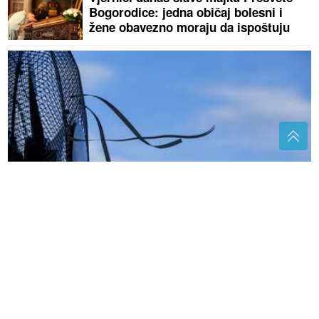
Bogorodice: jedna običaj bolesni i
žene obavezno moraju da ispoštuju
Mokra plahta na prozoru hladi sobu bolje od
ventilatora, ali samo ako je ispunjen jedan uslov
GUBITNIK DANA
Ljubiša Petrović
Pune ruke posla za policiju: Zbog