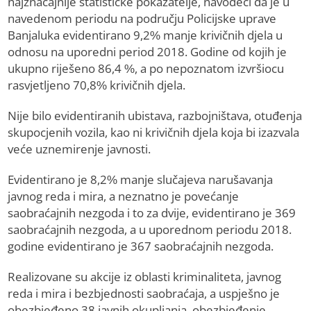
najznačajnije statističke pokazatelje, navodeći da je u
navedenom periodu na području Policijske uprave
Banjaluka evidentirano 9,2% manje krivičnih djela u
odnosu na uporedni period 2018. Godine od kojih je
ukupno riješeno 86,4 %, a po nepoznatom izvršiocu
rasvjetljeno 70,8% krivičnih djela.
Nije bilo evidentiranih ubistava, razbojništava, otuđenja
skupocjenih vozila, kao ni krivičnih djela koja bi izazvala
veće uznemirenje javnosti.
Evidentirano je 8,2% manje slučajeva narušavanja
javnog reda i mira, a neznatno je povećanje
saobraćajnih nezgoda i to za dvije, evidentirano je 369
saobraćajnih nezgoda, a u uporednom periodu 2018.
godine evidentirano je 367 saobraćajnih nezgoda.
Realizovane su akcije iz oblasti kriminaliteta, javnog
reda i mira i bezbjednosti saobraćaja, a uspješno je
obezbjeđeno 38 javnih okupljanja, obezbjeđenje