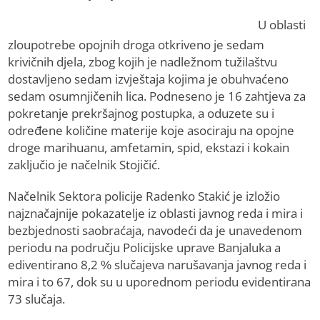
U oblasti
zloupotrebe opojnih droga otkriveno je sedam
krivičnih djela, zbog kojih je nadležnom tužilaštvu
dostavljeno sedam izvještaja kojima je obuhvaćeno
sedam osumnjičenih lica. Podneseno je 16 zahtjeva za
pokretanje prekršajnog postupka, a oduzete su i
određene količine materije koje asociraju na opojne
droge marihuanu, amfetamin, spid, ekstazi i kokain
zaključio je načelnik Stojičić.
Načelnik Sektora policije Radenko Stakić je izložio
najznačajnije pokazatelje iz oblasti javnog reda i mira i
bezbjednosti saobraćaja, navodeći da je unavedenom
periodu na području Policijske uprave Banjaluka a
ediventirano 8,2 % slučajeva narušavanja javnog reda i
mira i to 67, dok su u uporednom periodu evidentirana
73 slučaja.