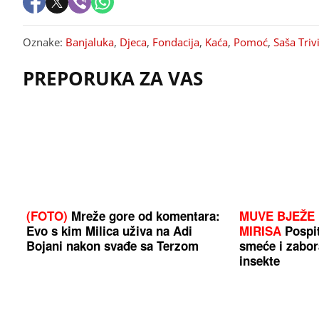
Oznake:
Banjaluka
,
Djeca
,
Fondacija
,
Kaća
,
Pomoć
,
Saša Triv
PREPORUKA ZA VAS
(FOTO)
Mreže gore od komentara:
MUVE BJEŽE
Evo s kim Milica uživa na Adi
MIRISA
Pospit
Bojani nakon svađe sa Terzom
smeće i zabor
insekte