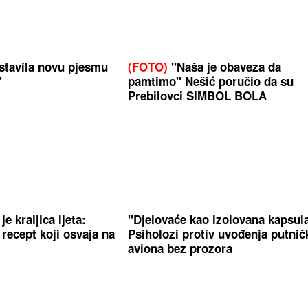
stavila novu pjesmu
(FOTO)
"Naša je obaveza da
"
pamtimo" Nešić poručio da su
Prebilovci SIMBOL BOLA
e kraljica ljeta:
"Djelovaće kao izolovana kapsul
recept koji osvaja na
Psiholozi protiv uvođenja putnič
aviona bez prozora