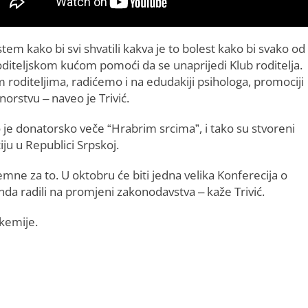
m kako bi svi shvatili kakva je to bolest kako bi svako od
iteljskom kućom pomoći da se unaprijedi Klub roditelja.
m roditeljima, radićemo i na edudakiji psihologa, promociji
norstvu – naveo je Trivić.
 je donatorsko veče “Hrabrim srcima”, i tako su stvoreni
iju u Republici Srpskoj.
remne za to. U oktobru će biti jedna velika Konferecija o
nda radili na promjeni zakonodavstva – kaže Trivić.
ukemije.