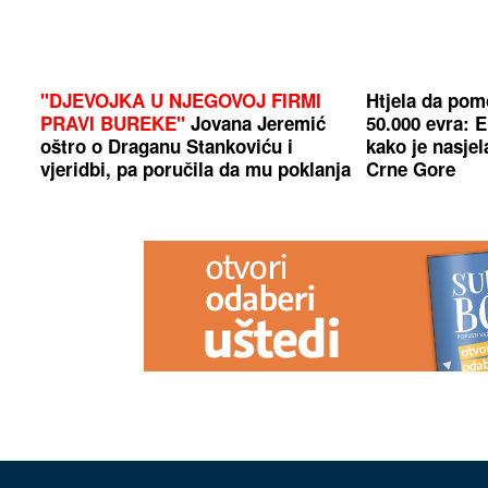
"DJEVOJKA U NJEGOVOJ FIRMI
Htjela da pom
PRAVI BUREKE"
Jovana Jeremić
50.000 evra: E
oštro o Draganu Stankoviću i
kako je nasjel
vjeridbi, pa poručila da mu poklanja
Crne Gore
TITULU BIVŠEG DEČKA JJ