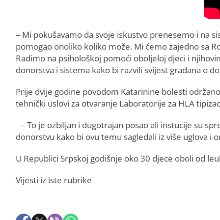
– Mi pokušavamo da svoje iskustvo prenesemo i na siste
pomogao onoliko koliko može. Mi ćemo zajedno sa Rod
Radimo na psihološkoj pomoći oboljeloj djeci i njihovi
donorstva i sistema kako bi razvili svijest građana o do
Prije dvije godine povodom Katarinine bolesti održano
tehnički uslovi za otvaranje Laboratorije za HLA tipizac
– To je ozbiljan i dugotrajan posao ali instucije su sp
donorstvu kako bi ovu temu sagledali iz više uglova i o
U Republici Srpskoj godišnje oko 30 djece oboli od le
Vijesti iz iste rubrike