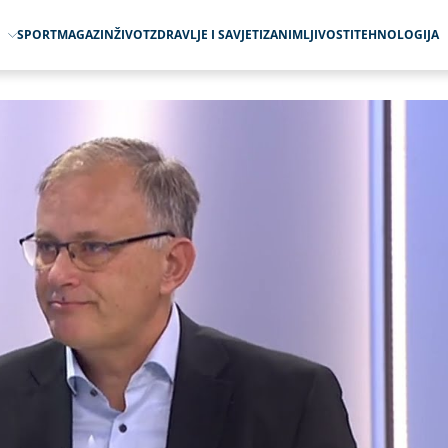
O
SPORT
MAGAZIN
ŽIVOT
ZDRAVLJE I SAVJETI
ZANIMLJIVOSTI
TEHNOLOGIJA