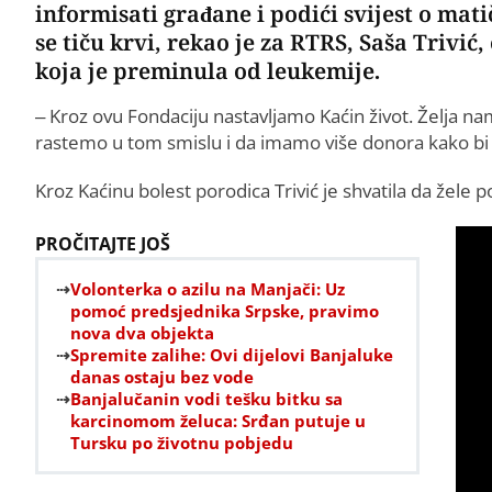
informisati građane i podići svijest o mat
se tiču krvi, rekao je za RTRS, Saša Trivi
koja je preminula od leukemije.
– Kroz ovu Fondaciju nastavljamo Kaćin život. Želja na
rastemo u tom smislu i da imamo više donora kako bi pr
Kroz Kaćinu bolest porodica Trivić je shvatila da žele p
PROČITAJTE JOŠ
Volonterka o azilu na Manjači: Uz
pomoć predsjednika Srpske, pravimo
nova dva objekta
Spremite zalihe: Ovi dijelovi Banjaluke
danas ostaju bez vode
Banjalučanin vodi tešku bitku sa
karcinomom želuca: Srđan putuje u
Tursku po životnu pobjedu