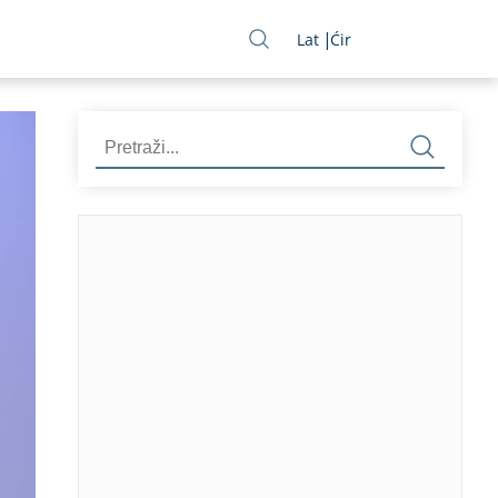
Lat
Ćir