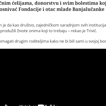
ičnim ćelijama, donorstvu i svim bolestima ko
ć, osnivać Fondacije i otac mlade Banjalučanke
m je da kao društvo, zajedničkom saradnjom svih institucija
odužili živote onima koji to trebaju – rekao je Trivić.
omagati drugim roditeljima kako ne bi bili sami u svojoj bor