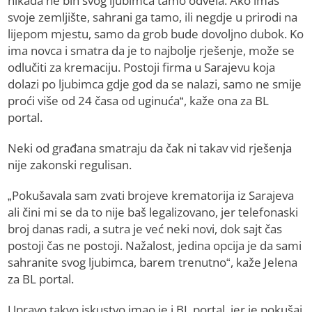
nikada ne bih svog ljubimca tamo odvela. Ako imaš
svoje zemljište, sahrani ga tamo, ili negdje u prirodi na
lijepom mjestu, samo da grob bude dovoljno dubok. Ko
ima novca i smatra da je to najbolje rješenje, može se
odlučiti za kremaciju. Postoji firma u Sarajevu koja
dolazi po ljubimca gdje god da se nalazi, samo ne smije
proći više od 24 časa od uginuća“, kaže ona za BL
portal.
Neki od građana smatraju da čak ni takav vid rješenja
nije zakonski regulisan.
„Pokušavala sam zvati brojeve krematorija iz Sarajeva
ali čini mi se da to nije baš legalizovano, jer telefonaski
broj danas radi, a sutra je već neki novi, dok sajt čas
postoji čas ne postoji. Nažalost, jedina opcija je da sami
sahranite svog ljubimca, barem trenutno“, kaže Jelena
za BL portal.
Upravo takvo iskustvo imao je i BL portal, jer je pokušaj