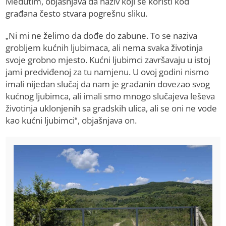
Međutim, objašnjava da naziv koji se koristi kod
građana često stvara pogrešnu sliku.
„Ni mi ne želimo da dođe do zabune. To se naziva
grobljem kućnih ljubimaca, ali nema svaka životinja
svoje grobno mjesto. Kućni ljubimci završavaju u istoj
jami predviđenoj za tu namjenu. U ovoj godini nismo
imali nijedan slučaj da nam je građanin dovezao svog
kućnog ljubimca, ali imali smo mnogo slučajeva leševa
životinja uklonjenih sa gradskih ulica, ali se oni ne vode
kao kućni ljubimci“, objašnjava on.