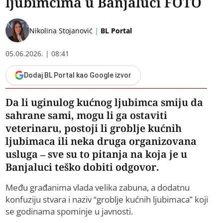
ljubimcima u Banjaluci FOTO
|
Nikolina Stojanović
BL Portal
05.06.2026. | 08:41
Dodaj BL Portal kao Google izvor
Da li uginulog kućnog ljubimca smiju da
sahrane sami, mogu li ga ostaviti
veterinaru, postoji li groblje kućnih
ljubimaca ili neka druga organizovana
usluga – sve su to pitanja na koja je u
Banjaluci teško dobiti odgovor.
Među građanima vlada velika zabuna, a dodatnu
konfuziju stvara i naziv “groblje kućnih ljubimaca” koji
se godinama spominje u javnosti.