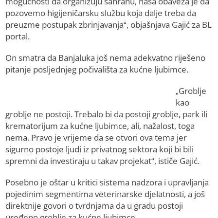
mogućnosti da organizuju sahranu, naša obaveza je da
pozovemo higijeničarsku službu koja dalje treba da
preuzme postupak zbrinjavanja“, objašnjava Gajić za BL
portal.
On smatra da Banjaluka još nema adekvatno riješeno
pitanje posljednjeg počivališta za kućne ljubimce.
„Groblje
kao
groblje ne postoji. Trebalo bi da postoji groblje, park ili
krematorijum za kućne ljubimce, ali, nažalost, toga
nema. Pravo je vrijeme da se otvori ova tema jer
sigurno postoje ljudi iz privatnog sektora koji bi bili
spremni da investiraju u takav projekat“, ističe Gajić.
Posebno je oštar u kritici sistema nadzora i upravljanja
pojedinim segmentima veterinarske djelatnosti, a još
direktnije govori o tvrdnjama da u gradu postoji
uređeno groblje za kućne ljubimce.