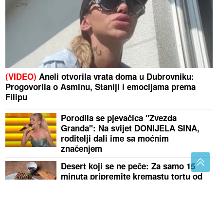
(VIDEO)
Aneli otvorila vrata doma u Dubrovniku:
Progovorila o Asminu, Staniji i emocijama prema
Filipu
Porodila se pjevačica "Zvezda
Granda": Na svijet DONIJELA SINA,
roditelji dali ime sa moćnim
značenjem
Desert koji se ne peče: Za samo 15
minuta pripremite kremastu tortu od
keksa i pudinga